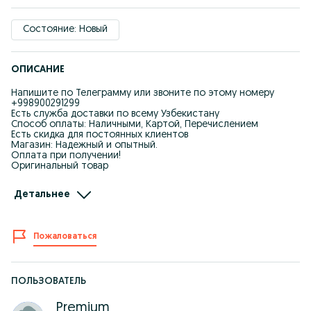
Состояние: Новый
ОПИСАНИЕ
Напишите по Телеграмму или звоните по этому номеру
+998900291299
Есть служба доставки по всему Узбекистану
Способ оплаты: Наличными, Картой, Перечислением
Есть скидка для постоянных клиентов
Магазин: Надежный и опытный.
Оплата при получении!
Оригинальный товар
Optom 53$
Детальнее
Dona 58$
Yangi va sifatli
Пожаловаться
Original Tovar
Garantiya bor
ПОЛЬЗОВАТЕЛЬ
O‘zbekiston bo‘ylab Dostavka bor
Premium