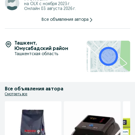
Murojaat uchun telefon nomer
на OLX с
ноября 2023 г.
+998900291299
Онлайн 03 августа 2026 г.
Оригинальный товар
Новый и Качественный
Все объявления автора
Гарантия есть
Доставка по всему Узбекистану
Оптом и в розницу
Напишите по Телеграмму или звоните по этому номеру
+998900291299
Ташкент
,
Юнусабадский район
Ташкентская область
Все объявления автора
Смотреть все