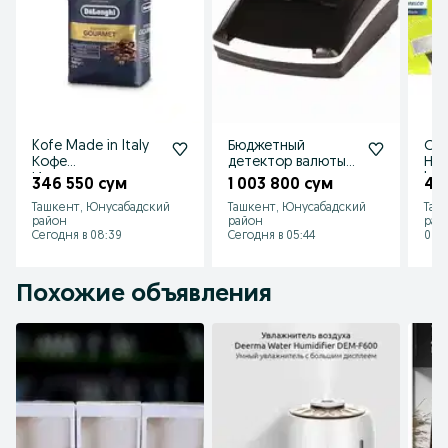
Kofe Made in Italy
Бюджетный
Ор
Кофе
детектор валюты
Нас
Итальянского
доллар евро
bla
346 550 сум
1 003 800 сум
47
обжарка 80/20
detector valyut
Ташкент, Юнусабадский
Ташкент, Юнусабадский
Таш
Dollar Evro
район
район
рай
Сегодня в 08:39
Сегодня в 05:44
06 а
Похожие объявления