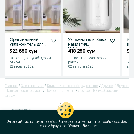
Оригинальный
Увлажнитель. Хаво
Увл
Увлажнитель для
намлагич.
воз
авто
Uvlajnitel. Havo
322 650 сум
418 250 сум
90
аккумуляторный
namlagich. Xavo
Ташкент, Юнусабадский
Ташкент, Алмазарский
Uvlajnitel
namlagich
район
район
Бух
Mashinaga
22 июля 2026 г.
02 августа 2026 г.
24 и
Главная
Электроника
Климатическое оборудование
Другое
Другое
- Ташкентская область
Другое - Ташкент
Другое - Юнусабадский
район
КАТЕГОРИЯ
Этот сайт использует cookies. Вы можете изменить настройки cookies
ID:
57676196
в своeм браузере.
Узнать больше
Просмотров: 403