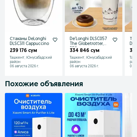
Стаканы DeLonghi
De'Longhi DLSC057
Те
DLSC311 Cappuccino
The Globetrotter,
De'
350 мл
239 176 сум
334 846 сум
32
Ташкент, Юнусабадский
Ташкент, Юнусабадский
Таш
район
район
рай
06 августа 2026 г.
06 августа 2026 г.
06 а
Похожие объявления