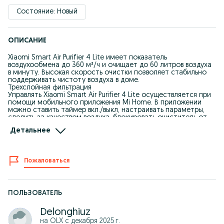
Состояние: Новый
ОПИСАНИЕ
Xiaomi Smart Air Purifier 4 Lite имеет показатель
воздухообмена до 360 м³/ч и очищает до 60 литров воздуха
в минуту. Высокая скорость очистки позволяет стабильно
поддерживать чистоту воздуха в доме.
Трехслойная фильтрация
Управлять Xiaomi Smart Air Purifier 4 Lite осуществляется при
помощи мобильного приложения Mi Home. В приложении
можно ставить таймер вкл./выкл, настраивать параметры,
следить за качеством воздуха, блокировать очиститель от
детей.
Детальнее
Устранение запахов
Коэффициент впитывания активированного угля в 1,8 раза
выше, что позволяет эффективно удалять вредные газы в
помещении, а также устранять неприятные запахи.
Пожаловаться
Фильтр
Высокоэффективный фильтр с большим количеством
активированного угля выдержит до 6-12 месяцев
использования.
Управление
ПОЛЬЗОВАТЕЛЬ
Управлять Xiaomi Smart Air Purifier 4 Lite осуществляется при
помощи мобильного приложения Mi Home. В приложении
Delonghiuz
можно ставить таймер вкл./выкл, настраивать параметры,
на OLX с
декабря 2025 г.
следить за качеством воздуха, блокировать очиститель от