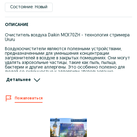
Состояние: Новый
ОПИСАНИЕ
Очиститель воздуха Daikin MCK70ZH - технология стримера
Ururu
Воздухоочистители являются полезными устройствами,
предназначенными для уменьшения концентрации
загрязнителей в воздухе в закрытых помещениях. Они могут
удалять аэрозольные частицы, такие как пыль, пыльца,
бактерии и другие аллергены. Это особенно полезно для
людей со склонностью к аллергиям. Использование
воздухоочистителей на регулярной основе снижают риск
Детальнее
заболеваний, улучшают обмен воздуха, борются с
бактериями или вирусами, фильтруют неприятные запахи, а
также уменьшают количество аллергенов.
Пожаловаться
Воздухоочиститель DAIKIN MCK70ZH подходит для
расположения в вашем доме, офисе или других
коммерческих помещений. Он может обеспечить
качественный результат, если их площадь не превышает 96
м². Устройство существенно улучшит качество воздуха,
которым вы дышите каждый день.