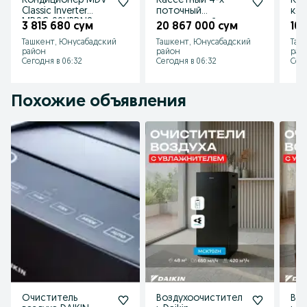
Кондиционер MDV
Кассетный 4-х
Кан
Classic Inverter
поточный
кон
MDSC-09HRDN8
инверторный
опт
3 815 680 сум
20 867 000 сум
10 
кондиционер
EUR
Ташкент, Юнусабадский
Ташкент, Юнусабадский
Таш
BALLU
BT
район
район
рай
BLCI_C/60HN8
Сегодня в 06:32
Сегодня в 06:32
Сего
Похожие объявления
Очиститель
Воздухоочистител
Воз