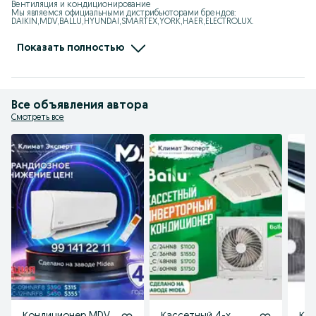
Вентиляция и кондиционирование

Мы являемся официальными дистрибьюторами брендов: 
DAIKIN,MDV,BALLU,HYUNDAI,SMARTEX,YORK,HAER,ELECTROLUX.

Мы занимаемся: VRF, Чиллер, Мульти-сплит системы, 
Полупромышленные кондиционеры,

Тепловые завесы, Калориферы, Тепловентиялторы, Тепловые пушки, 
Показать полностью
Увлажнители, Осушители

Адрес: Ташкент, Юнусбадский район, улица Ифтихор1

Ориентир: Центр плова, Теннисный корт
Все объявления автора
Смотреть все