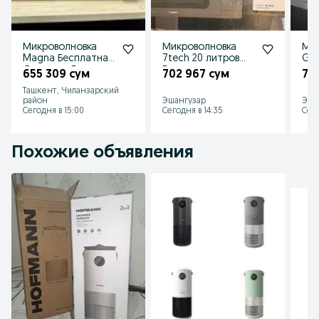
Микроволновка
Микроволновка
Мик
Magna Бесплатная
7tech 20 литров
Goo
Доставка Гарантия
Бесплатная
лит
655 309 сум
702 967 сум
70
3 г Оригинал
Доставка
Дос
Ташкент, Чиланзарский
Оригинал
Ор
район
Эшангузар
Эша
Гарантия
Гар
Сегодня в 15:00
Сегодня в 14:35
Сего
Похожие объявления