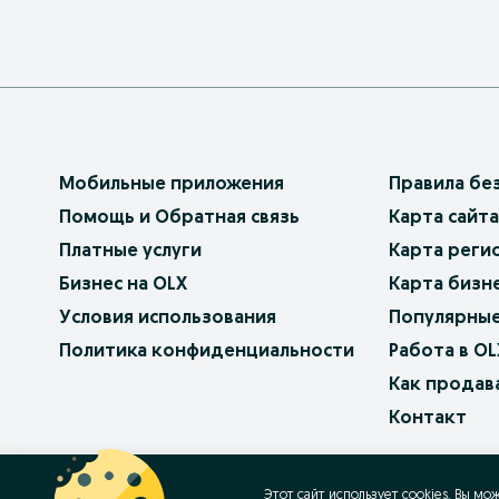
Мобильные приложения
Правила бе
Помощь и Обратная связь
Карта сайта
Платные услуги
Карта реги
Бизнес на OLX
Карта бизн
Условия использования
Популярные
Политика конфиденциальности
Работа в OL
Как продав
Контакт
OLX.bg
OLX.pl
OLX.ro
OLX.ua
OLX.pt
Этот сайт использует cookies. Вы мо