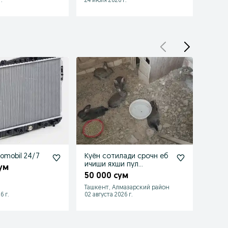
.
24 июля 2026 г.
20 июл
Radiator Avtomobil 24/7
Куён сотилади срочн еб
Запча
ичиши яхши пул
ум
200 
зарулигидан
50 000 сум
Ташкент, Алмазарский район
Ташке
6 г.
02 августа 2026 г.
20 июл