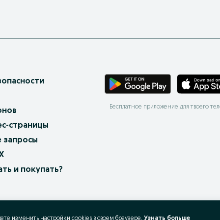
зопасности
Бесплатное приложение для твоего те
онов
ес-страницы
 запросы
X
ать и покупать?
жете изменить настройки cookies в своeм браузере.
Узнать больше