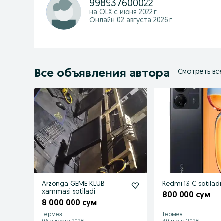
998937600022
на OLX с
июня 2022 г.
Онлайн 02 августа 2026 г.
Все объявления автора
Смотреть вс
Arzonga GEME KLUB
Redmi 13 C sotilad
xammasi sotiladi
800 000 сум
8 000 000 сум
Термез
Термез