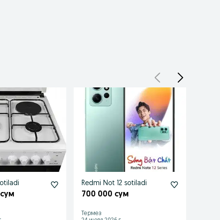
otiladi
Redmi Not 12 sotiladi
Samsu
sroch
 сум
700 000 сум
400 
Термез
Терме