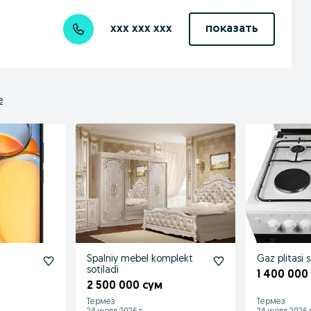
xxx xxx xxx
показать
е
i
Spalniy mebel komplekt
Gaz plitasi s
sotiladi
1 400 000
2 500 000 сум
Термез
Термез