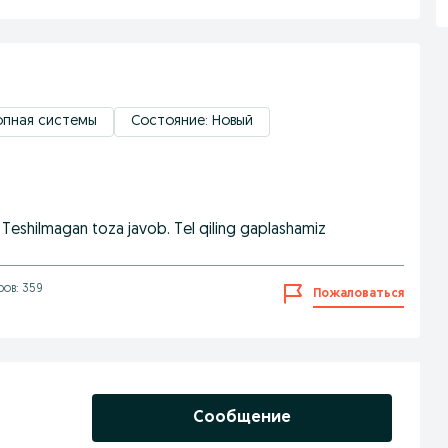
лопная системы
Состояние: Новый
Teshilmagan toza javob. Tel qiling gaplashamiz
ов: 359
Пожаловаться
Сообщение