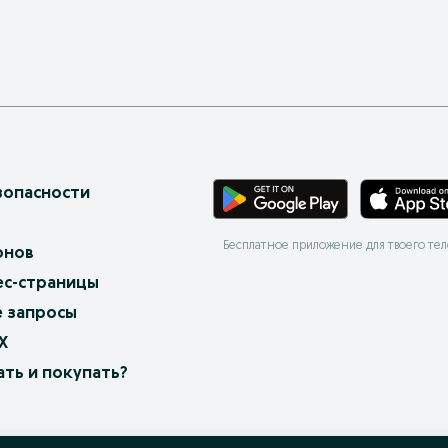
зопасности
Бесплатное приложение для твоего те
онов
ес-страницы
 запросы
X
ать и покупать?