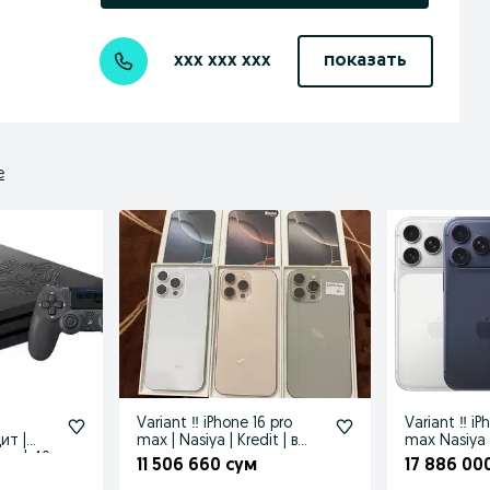
xxx xxx xxx
показать
е
Variant ‼️ iPhone 16 pro
Variant ‼️ iP
ит |
max | Nasiya | Kredit | в
max Nasiya |
pro | 40
рассрочк
рассрочку
11 506 660 сум
17 886 00