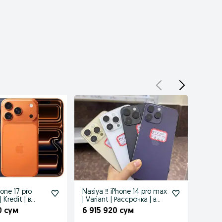
hone 17 pro
Nasiya ‼️ iPhone 14 pro max
iPhon
 Kredit | в
| Variant | Рассрочка | в
Nasiya
кредит
Расср
0 сум
6 915 920 сум
17 8