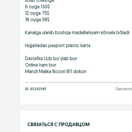
Bõlib tõlashga
6 oyga 130$
12 oyga 75$
18 oyga 58$
Kanalga ulanib boshqa madellaniyam kõrsela bõladi
Hujjatladan pasport plastic karta
Dastafka Uzb bo'ylab bor
Online ham bor
Manzil Malika Bozori B11 dokon
ID:
63242183
Просмотр
СВЯЗАТЬСЯ С ПРОДАВЦОМ