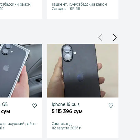
сабадский район
Ташкент, Юнусабадский район
Ташке
40
Сегодня в 08:38
Сегодн
8 GB
Iphone 16 puls
Iphone
 сум
5 115 396 сум
5 96
Ташке
хантахурский район
Самарканд
район
6 г.
02 августа 2026 г.
16 июл