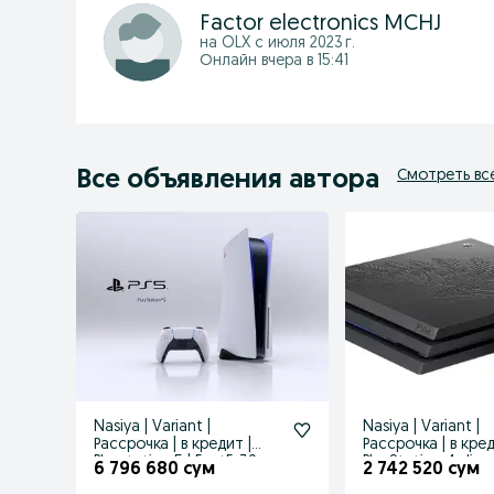
Factor electronics MCHJ
на OLX с
июля 2023 г.
Онлайн вчера в 15:41
Все объявления автора
Смотреть вс
Nasiya | Variant |
Nasiya | Variant |
Рассрочка | в кредит |
Рассрочка | в кред
Playstation 5 | FactE-30
PlayStation 4 slim 
6 796 680 сум
2 742 520 сум