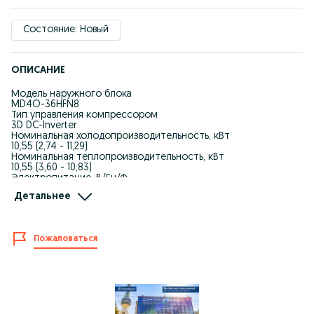
Состояние: Новый
ОПИСАНИЕ
Модель наружного блока
MD4O-36HFN8
Тип управления компрессором
3D DC-Inverter
Номинальная холодопроизводительность, кВт
10,55 (2,74 - 11,29)
Номинальная теплопроизводительность, кВт
10,55 (3,60 - 10,83)
Электропитание, В/Гц/Ф
220-240/50/1
Детальнее
Номинальная потребляемая мощность (охлаждение), кВт
3,27 (0,21 - 4,13)
SEER
6,50
Пожаловаться
Класс энергоэффективности (охлаждение)
A++
Номинальный потребляемый ток (охлаждение), А
15,0 (1,5 - 18,0)
Номинальная потребляемая мощность (нагрев), кВт
2,85 (0,53 - 3,68)
SCOP (усредненный, Tbiv= -7°C), Вт/Вт