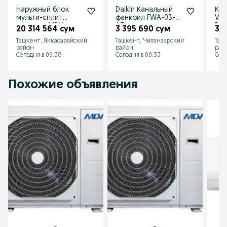
Наружный блок
Daikin Канальный
Кан
мульти-сплит
фанкойл FWA-03-
VR
системы MDV
AT
D09
20 314 564 сум
3 395 690 сум
3 9
MD5O-42HFN8
Ташкент, Яккасарайский
Ташкент, Чиланзарский
Таш
район
район
рай
Сегодня в 09:38
Сегодня в 09:33
Сего
Похожие объявления