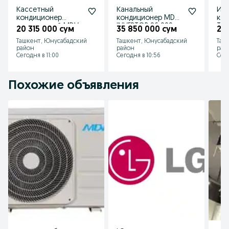
Кассетный
Канальный
Ин
кондиционер
кондиционер MDV
ко
инверторный MDV
INVERTOR 96 000
Tos
20 315 000 сум
35 850 000 сум
20
MDCD-
BTU
Ташкент, Юнусабадский
Ташкент, Юнусабадский
Таш
36HRDN1/MDOU-
район
район
рай
36HDN1
Сегодня в 11:00
Сегодня в 10:56
Сего
Похожие объявления