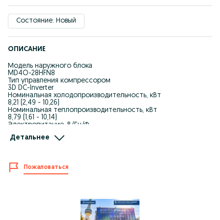
Состояние: Новый
ОПИСАНИЕ
Модель наружного блока
MD4O-28HFN8
Тип управления компрессором
3D DC-Inverter
Номинальная холодопроизводительность, кВт
8,21 (2,49 - 10,26)
Номинальная теплопроизводительность, кВт
8,79 (1,61 - 10,14)
Электропитание, В/Гц/Ф
220-240/50/1
Детальнее
Номинальная потребляемая мощность (охлаждение), кВт
2,50 (0,15 - 3,34)
SEER
7,00
Пожаловаться
Класс энергоэффективности (охлаждение)
A++
Номинальный потребляемый ток (охлаждение), А
10,9 (1,3 - 14,5)
Номинальная потребляемая мощность (нагрев), кВт
2,40 (0,28 - 3,20)
SCOP (усредненный, Tbiv= -7°C), Вт/Вт