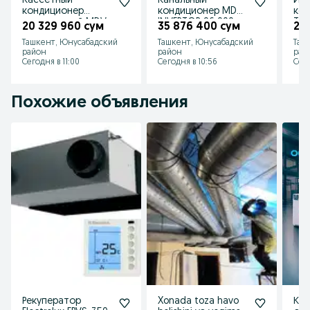
Кассетный
Канальный
Ин
кондиционер
кондиционер MDV
ко
инверторный MDV
INVERTOR 96 000
Tos
20 329 960 сум
35 876 400 сум
20
MDCD-
BTU
Ташкент, Юнусабадский
Ташкент, Юнусабадский
Таш
36HRDN1/MDOU-
район
район
рай
36HDN1
Сегодня в 11:00
Сегодня в 10:56
Сего
Похожие объявления
Рекуператор
Xonada toza havo
Кан