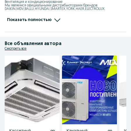
Вентиляция и кондиционирование

Мы являемся официальными дистрибьюторами брендов: 
DAIKIN,MDV,BALLU,HYUNDAI,SMARTEX,YORK,HAER,ELECTROLUX.

Мы занимаемся: VRF, Чиллер, Мульти-сплит системы, 
Полупромышленные кондиционеры,

Тепловые завесы, Калориферы, Тепловентиялторы, Тепловые пушки, 
Показать полностью
Увлажнители, Осушители

Адрес: Ташкент, Юнусбадский район, улица Ифтихор1

Ориентир: Центр плова, Теннисный корт
Все объявления автора
Смотреть все