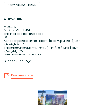
Состояние: Новый
ОПИСАНИЕ
Модель
MDKH2-V800F-R4
Тип мотора вентилятора
DC
Холодопроизводительность (Выс./Ср./Низк.), кВт
7,65/6,19/4,54
Теплопроизводительность (Выс./Ср./Низк.), кВт
7,5/6,44/5,22
Электропитание, В/Гц/Ф
220-240/50/1
Детальнее
Номинальная потребляемая мощность (охлаждение), Вт
102/49/22
Расход воздуха (Выс./Ср./Низк.), м³/ч
1300/969/661
Пожаловаться
Расход теплоносителя (охлаждение), м³/ч
1,31/1,06/0,78
Падение давления воды в теплообменнике (охлаждение), кПа
48,07
Уровень шума (Выс./Ср./Низк. скорость), дБ(А)
65/57/47
Диаметр входной трубы (охлаждение), дюйм
G3/4
Диаметр выходной трубы (охлаждение), дюйм