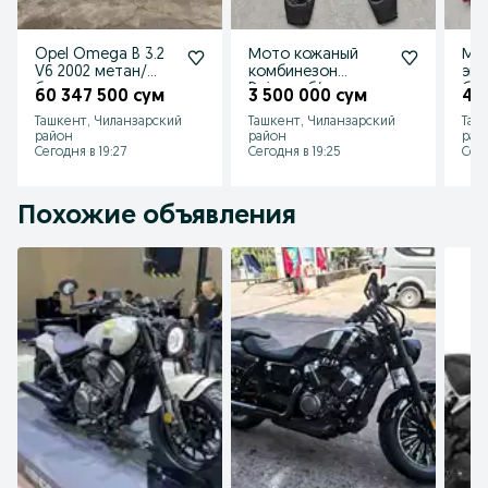
Opel Omega B 3.2
Мото кожаный
Мот
V6 2002 метан/
комбинезон
эки
бензин
Dainese б/у
б/у
60 347 500 сум
3 500 000 сум
45
Ташкент, Чиланзарский
Ташкент, Чиланзарский
Таш
район
район
рай
Сегодня в 19:27
Сегодня в 19:25
Сего
Похожие объявления