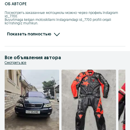
ОБ АВТОРЕ
Посмотреть заказанные мотоциклы можно через профиль Instagram 
id_7700.

Buyurtmaga kelgan motosikllarni Instagramdagi id_7700 profili orqali 
ko'rishingiz mumkun.

instagram.com/id_7700

t.me/ChineseMotouz
Показать полностью
Все объявления автора
Смотреть все