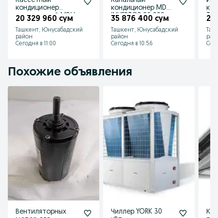
Кассетный
Канальный
Ин
кондиционер
кондиционер MDV
ко
инверторный MDV
INVERTOR 96 000
Tos
20 329 960 сум
35 876 400 сум
20
MDCD-
BTU
Ташкент, Юнусабадский
Ташкент, Юнусабадский
Таш
36HRDN1/MDOU-
район
район
рай
36HDN1
Сегодня в 11:00
Сегодня в 10:56
Сего
Похожие объявления
Вентиляторных
Чиллер YORK 30
Кан