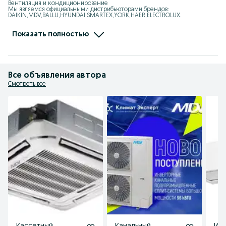
Вентиляция и кондиционирование

Мы являемся официальными дистрибьюторами брендов: 
DAIKIN,MDV,BALLU,HYUNDAI,SMARTEX,YORK,HAER,ELECTROLUX.

Мы занимаемся: VRF, Чиллер, Мульти-сплит системы, 
Полупромышленные кондиционеры,

Тепловые завесы, Калориферы, Тепловентиялторы, Тепловые пушки, 
Показать полностью
Увлажнители, Осушители

Адрес: Ташкент, Юнусбадский район, улица Ифтихор1

Ориентир: Центр плова, Теннисный корт
Все объявления автора
Смотреть все