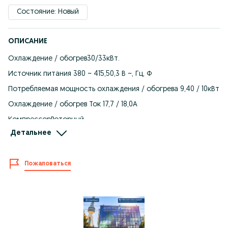
Состояние: Новый
ОПИСАНИЕ
Охлаждение / обогрев30/33кВт.
Источник питания 380 ~ 415,50,3 В ~, Гц, Ф
Потребляемая мощность охлаждения / обогрева 9,40 / 10кВт
Охлаждение / обогрев Ток 17,7 / 18,0А
КомпрессорРоторный
Детальнее
Количество компрессоров 2 шт.
Тип хладагентаR410a
Пожаловаться
Объем воздушного потока13500 м 3 / час
Объем потока воды5.2 м 3 / час
Размер(ШxГxВ) 1000 × 950 × 1880 мм
Вес нетто / брутто 310/325 кг
Уровень шума ≤65 дБ (А)