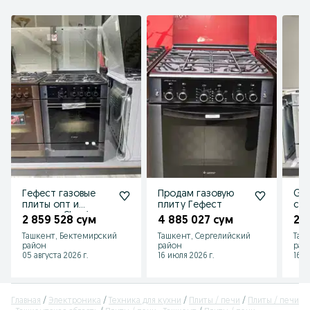
Гефест газовые
Продам газовую
Gaz
плиты опт и
плиту Гефест
ски
розницу Chegirma
ест
2 859 528 сум
4 885 027 сум
2 6
бон
Ташкент, Бектемирский
Ташкент, Сергелийский
Таш
район
район
рай
05 августа 2026 г.
16 июля 2026 г.
16 и
Главная
Электроника
Техника для кухни
Плиты / печи
Плиты / печи