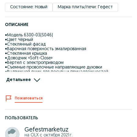
Состояние: Новый
Марка плиты/печи: Гефест
ОПИСАНИЕ
•Модель 6300-03(S046)
•Цвет Чёрный
•Стеклянный фасад
•Варочная поверхность эмалированная
•Стеклянная крышка
•Доводчик «Soft-Close»
•Вертел с электроприводом
•Съемные проволочные направляющие духовки
•Выдвижной ящик для посуды и принадлежностей
•Таймер сенсорный
Детальнее
•Газ-контроль горелок стола
•Терморегулятор (термостат)
•Газ-контроль духовки
•Чугунные решетки горелок стола
Пожаловаться
•Гриль
•Электророзжиг горелок, встроенный в ручки
•Регулировочные ножки
•Электророзжиг духовки, встроенный в ручку
•Подсветка духовки одинарная
ПОЛЬЗОВАТЕЛЬ
•Объем духовки 52л
•Габаритные размеры ШхГхВ, см 60х60х85
Gefestmarketuz
на OLX с
октября 2021 г.