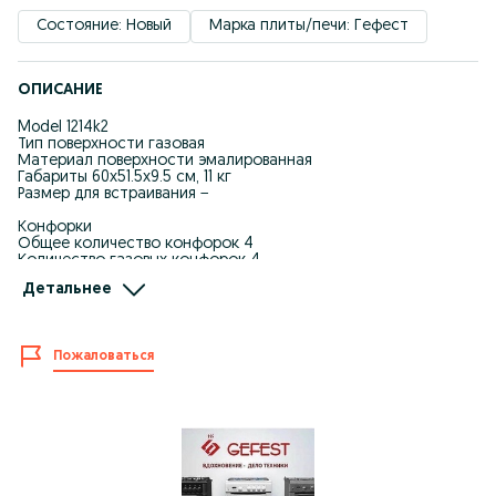
Состояние: Новый
Марка плиты/печи: Гефест
ОПИСАНИЕ
Model 1214k2
Тип поверхности газовая
Материал поверхности эмалированная
Габариты 60x51.5x9.5 см, 11 кг
Размер для встраивания −
Конфорки
Общее количество конфорок 4
Количество газовых конфорок 4
Электроподжиг есть, Электророзжиг горелок, встроенный в
Детальнее
ручки
Газ-контроль конфорок есть
Дополнительная информация Фиксированное положение
Пожаловаться
«малое пламя», Чугунные решетки горелок стола,
Двухзонная горелка
Номер +998330014333