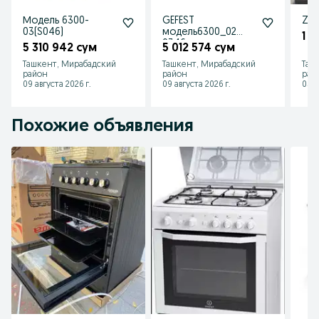
Модель 6300-
GEFEST
Zif
03(S046)
модель6300_02
1 4
0346
5 310 942 сум
5 012 574 сум
Ташкент, Мирабадский
Ташкент, Мирабадский
Таш
район
район
рай
09 августа 2026 г.
09 августа 2026 г.
05 а
Похожие объявления