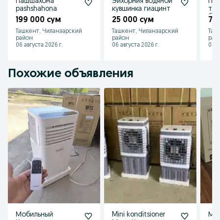
Пашшахона
Эйхорния водяной
Под
pashshahona
кувшинка гиацинт
тер
бла
199 000 сум
25 000 сум
70
Ташкент, Чиланзарский
Ташкент, Чиланзарский
Таш
район
район
рай
06 августа 2026 г.
06 августа 2026 г.
06 а
Похожие объявления
Мобильный
Mini konditsioner
Ми