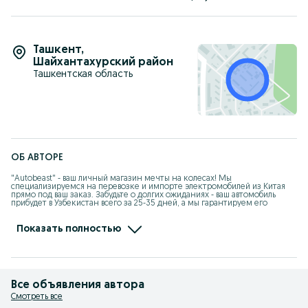
Ташкент
,
Шайхантахурский район
Ташкентская область
ОБ АВТОРЕ
"Autobeast" - ваш личный магазин мечты на колесах! Мы 
специализируемся на перевозке и импорте электромобилей из Китая 
прямо под ваш заказ. Забудьте о долгих ожиданиях - ваш автомобиль 
прибудет в Узбекистан всего за 25-35 дней, а мы гарантируем его 
сохранность и предоставляем щедрые скидки а также гарантия в 
течение года. Наш собственный склад на границе в Хоргосе находится 
всего в 10-дневной дороге от Ташкента, так что вы можете быстро 
Показать полностью
получить всю необходимую информацию и оформить заказ на свой 
мечтанный автомобиль. Доверьтесь нам - мы сделаем вашу покупку 
автомобиля легкой и приятной!
Все объявления автора
Смотреть все