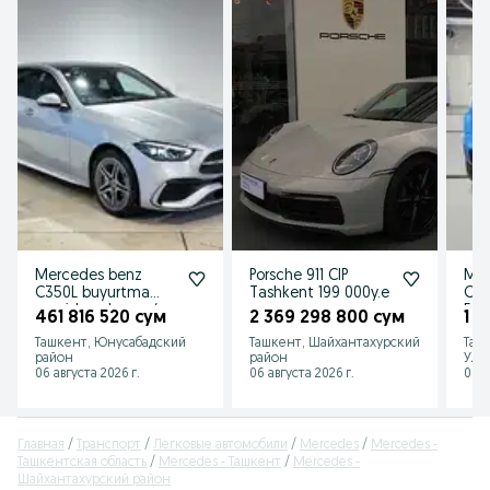
Mercedes benz
Porsche 911 CIP
Mer
C350L buyurtma
Tashkent 199 000y.e
Cla
asosida zakazga/
EQ 
461 816 520 сум
2 369 298 800 сум
1 
на заказ
aso
Ташкент, Юнусабадский
Ташкент, Шайхантахурский
Таш
район
район
Улу
06 августа 2026 г.
06 августа 2026 г.
06 а
Главная
Транспорт
Легковые автомобили
Mercedes
Mercedes -
Ташкентская область
Mercedes - Ташкент
Mercedes -
Шайхантахурский район