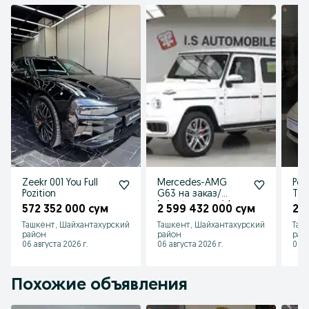
Zeekr 001 You Full
Mercedes-AMG
Pors
Pozition
G63 на заказ/
Tas
buyurtma asosida
572 352 000 сум
2 599 432 000 сум
2 
Ташкент, Шайхантахурский
Ташкент, Шайхантахурский
Таш
район
район
рай
06 августа 2026 г.
06 августа 2026 г.
06 а
Похожие объявления