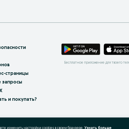
зопасности
Бесплатное приложение для твоего те
онов
ес-страницы
 запросы
X
ать и покупать?
жете изменить настройки cookies в своeм браузере.
Узнать больше