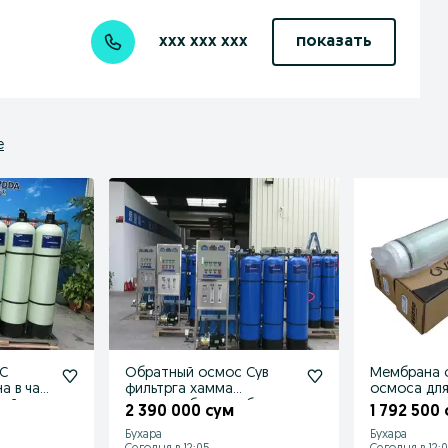
xxx xxx xxx
показать
е
С
Обратный осмос Сув
Мембрана 
а в час
фильтрга хамма
осмоса для
ой.
запчасть бор мембрана
арзон нарх
м
2 390 000 сум
1 792 500
энг арзон нар
Бухара
Бухара