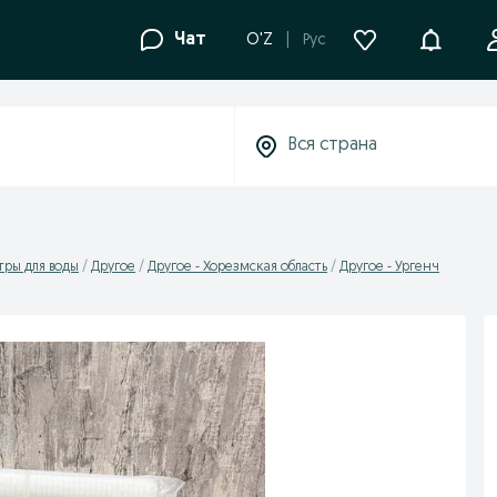
Уведомле
Чат
O'Z
Рус
тры для воды
Другое
Другое - Хорезмская область
Другое - Ургенч