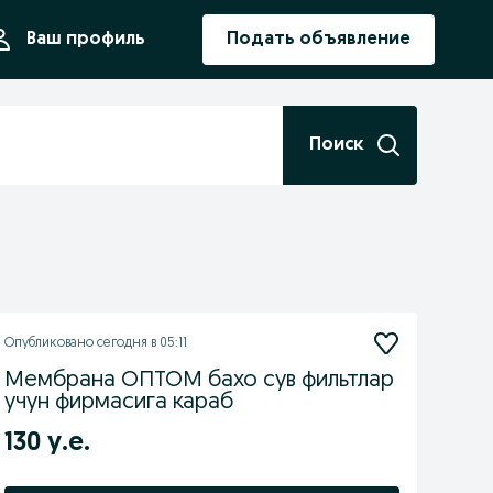
ния
Ваш профиль
Подать объявление
Поиск
Опубликовано
сегодня в 05:11
Мембрана ОПТОМ бахо сув фильтлар
учун фирмасига караб
130 у.е.