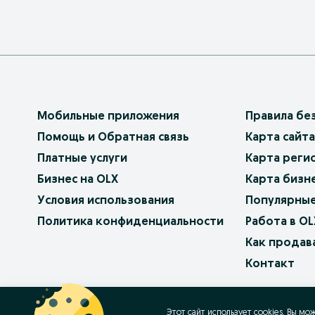
Мобильные приложения
Правила бе
Помощь и Обратная связь
Карта сайта
Платные услуги
Карта реги
Бизнес на OLX
Карта бизн
Условия использования
Популярные
Политика конфиденциальности
Работа в OL
Как продав
Контакт
OLX.bg
OLX.pl
OLX.ro
OLX.ua
OLX.pt
Этот сайт использует cookies. Вы мо