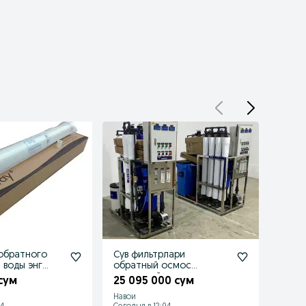
обратного
Сув фильтрлари
PRO F
 воды энг
обратный осмос
соф в
да
заводской
 сум
25 095 000 сум
1 15
Навои
Урген