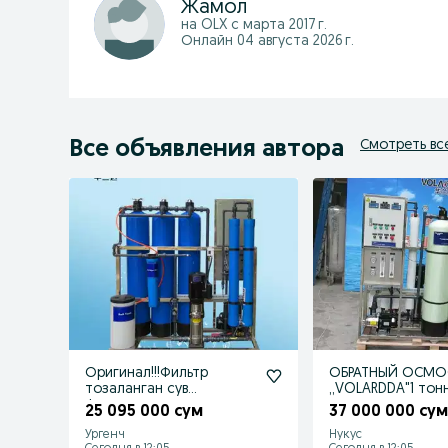
Жамол
на OLX с
марта 2017 г.
Онлайн 04 августа 2026 г.
Все объявления автора
Смотреть вс
Оригинал!!!Фильтр
ОБРАТНЫЙ ОСМО
тозаланган сув
,,VOLARDDA"1 тонн
фильтрлари
оригинал заводск
25 095 000 сум
37 000 000 су
Ургенч
Нукус