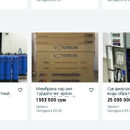
Сегодня в 12:05
Сегодня в 12:0
в
Мембрана хар хил
Сув фильтр
турдаги энг арзон
воды обра
одской
нарзда 40/40: 80/40
любого обь
1 553 500 сум
25 095 00
20т
Ургенч
Ургенч
Сегодня в 05:05
Сегодня в 05: