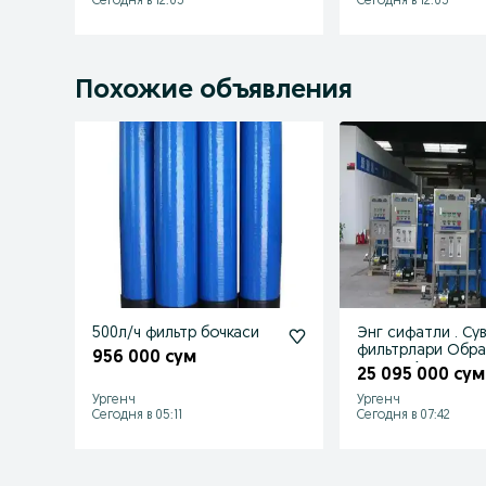
Сегодня в 12:05
Сегодня в 12:05
Похожие объявления
500л/ч фильтр бочкаси
Энг сифатли . Су
фильтрлари Обратный
956 000 сум
осмос. Аник зав
25 095 000 сум
факат биз
Ургенч
Ургенч
Сегодня в 05:11
Сегодня в 07:42