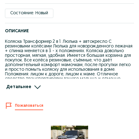
Состояние: Новый
ОПИСАНИЕ
Коляска Трансформер 2 в 1. Люлька + автокресло С
резиновыми колёсами Люлька для новорожденного лежачая
+ спинка меняется в 3 - х положениях. Коляска довольно
просторная, мягкая, удобная. Имеется большая корзина для
покупок. Все колёса резиновые, съёмные, что даёт
дополнительный комфорт мамочкам, после прогулки легко
и просто помыть коляску для использования в доме.
Положения: лицом к дороге, лицом к маме. Отличное
средство транспортировки вашего малыша и отменно
заменит ему кровать за границей вашего дома. Дно на
Детальнее
полозьях, которые с легкостью можно использовать на
плоской поверхности, помогут вам убаюкать ребенка.
Внутренняя обивка с использованием исключительно
натуральных безопасных материалов, в сочетании с мягким
Пожаловаться
матрасиком позволит вашему ребенку комфортно
находится в колыбели и видеть только приятные сны.
Глубокий капюшон с козырьком и окном-сеточкой отлично
защитит вашего малыша от назойливых насекомых. Накидка
же защитит ребенка от дождя и ветра, поэтому гулять вы
сможете в любое время года. Автомобильное кресло.
Оборудовано встроенными ремнями безопасности и мягким