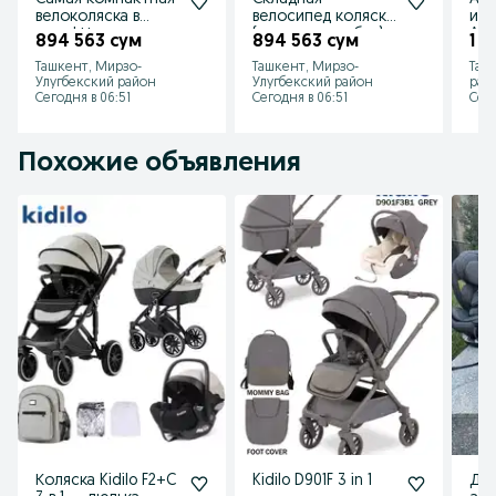
велоколяска в
велосипед коляска
изо
мире! Новинка...
(новое в коробке)
Avto
894 563 сум
894 563 сум
1 2
складывается 3
Ташкент, Мирзо-
Ташкент, Мирзо-
Таш
секунды
Улугбекский район
Улугбекский район
рай
Сегодня в 06:51
Сегодня в 06:51
Сего
Похожие объявления
Коляска Kidilo F2+C
Kidilo D901F 3 in 1
Де