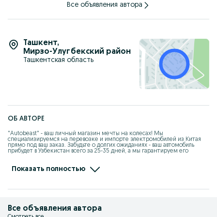
Все объявления автора
Шоурум находится в Ташкент сити автосалон " Autobeast "
Ташкент
,
Мирзо-Улугбекский район
Ташкентская область
ОБ АВТОРЕ
"Autobeast" - ваш личный магазин мечты на колесах! Мы 
специализируемся на перевозке и импорте электромобилей из Китая 
прямо под ваш заказ. Забудьте о долгих ожиданиях - ваш автомобиль 
прибудет в Узбекистан всего за 25-35 дней, а мы гарантируем его 
сохранность и предоставляем щедрые скидки а также гарантия в 
течение года. Наш собственный склад на границе в Хоргосе находится 
всего в 10-дневной дороге от Ташкента, так что вы можете быстро 
Показать полностью
получить всю необходимую информацию и оформить заказ на свой 
мечтанный автомобиль. Доверьтесь нам - мы сделаем вашу покупку 
автомобиля легкой и приятной!
Все объявления автора