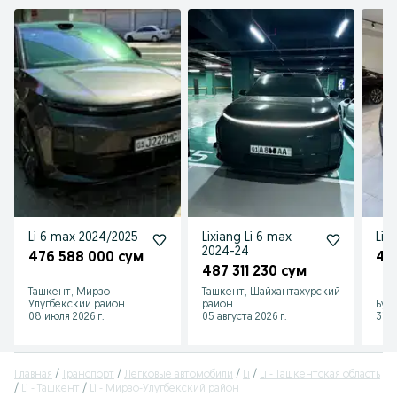
Li 6 max 2024/2025
Lixiang Li 6 max
Li 6
2024-24
476 588 000 сум
47
487 311 230 сум
Ташкент, Мирзо-
Ташкент, Шайхантахурский
Улугбекский район
район
Бух
08 июля 2026 г.
05 августа 2026 г.
31 и
Главная
Транспорт
Легковые автомобили
Li
Li - Ташкентская область
Li - Ташкент
Li - Мирзо-Улугбекский район