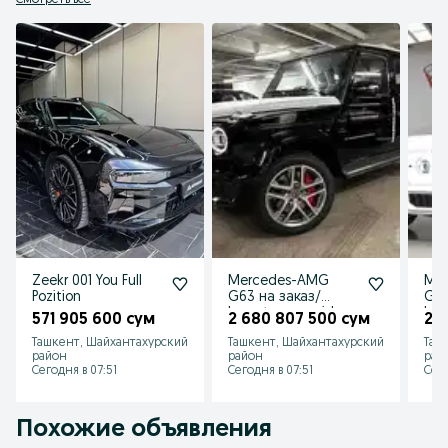
Смотреть все
Zeekr 001 You Full
Mercedes-AMG
Me
Pozition
G63 на заказ/
G63
buyurtma asosida
buy
571 905 600 сум
2 680 807 500 сум
2 
Ташкент, Шайхантахурский
Ташкент, Шайхантахурский
Таш
район
район
рай
Сегодня в 07:51
Сегодня в 07:51
Сего
Похожие объявления