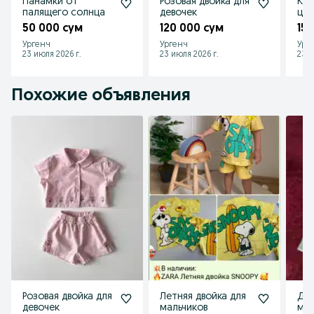
Панамки от
Розовая двойка для
Кре
палящего солнца
девочек
цве
50 000 сум
120 000 сум
15
Ургенч
Ургенч
Ург
23 июля 2026 г.
23 июля 2026 г.
23 и
Похожие объявления
Розовая двойка для
Летняя двойка для
Дет
девочек
мальчиков
мал