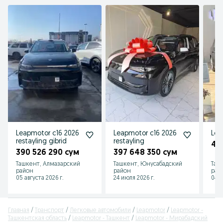
Leapmotor c16 2026
Leapmotor c16 2026
Lea
restayling gibrid
restayling
40
390 526 290 сум
397 648 350 сум
Ташкент, Алмазарский
Ташкент, Юнусабадский
Таш
район
район
рай
05 августа 2026 г.
24 июля 2026 г.
04 а
Главная
Транспорт
Легковые автомобили
Leapmotor
Leapmotor -
Ташкентская область
Leapmotor - Ташкент
Leapmotor - Мирабадский