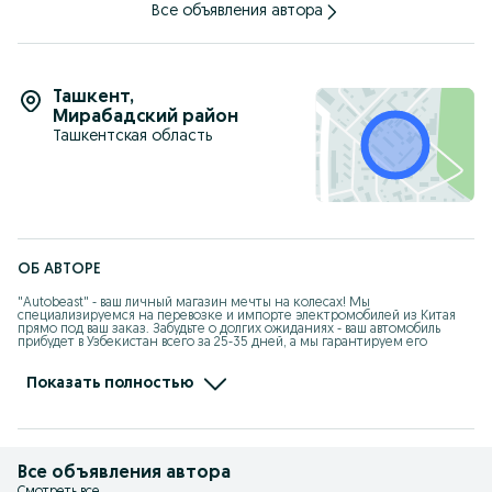
устройство, коврики, смарт-ключ, встроенный холодильник и
Все объявления автора
массажные сиденья для комфортной поездки.
Шоурум находится в Ташкент сити автосалон "AutoBeast "
Принимаем заказы на все виды автомобилей
Ташкент
,
Мирабадский район
Ташкентская область
ОБ АВТОРЕ
"Autobeast" - ваш личный магазин мечты на колесах! Мы 
специализируемся на перевозке и импорте электромобилей из Китая 
прямо под ваш заказ. Забудьте о долгих ожиданиях - ваш автомобиль 
прибудет в Узбекистан всего за 25-35 дней, а мы гарантируем его 
сохранность и предоставляем щедрые скидки а также гарантия в 
течение года. Наш собственный склад на границе в Хоргосе находится 
всего в 10-дневной дороге от Ташкента, так что вы можете быстро 
Показать полностью
получить всю необходимую информацию и оформить заказ на свой 
мечтанный автомобиль. Доверьтесь нам - мы сделаем вашу покупку 
автомобиля легкой и приятной!
Все объявления автора