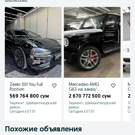
Смотреть все
Zeekr 001 You Full
Mercedes-AMG
Me
Pozition
G63 на заказ/
G63
buyurtma asosida
buy
569 764 800 сум
2 670 772 500 сум
2 
Ташкент, Шайхантахурский
Ташкент, Шайхантахурский
Таш
район
район
рай
Сегодня в 07:51
Сегодня в 07:51
Сего
Похожие объявления