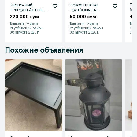
Кнопочный
Новое платье
Тон
телефон Артель Х5
-футболка на
брю
в рабочем
девочку 10-12
8-1
220 000 сум
50 000 сум
40
состоянии
лет,недорого
Ташкент, Мирзо-
Ташкент, Мирзо-
Таш
Улугбекский район
Улугбекский район
Улу
08 августа 2026 г.
08 августа 2026 г.
08 а
Похожие объявления