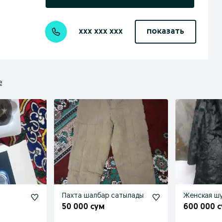
xxx xxx xxx
показать
е
Пахта шалбар сатылады
Женская ш
50 000 сум
600 000 