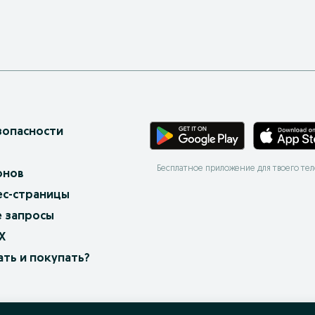
зопасности
Бесплатное приложение для твоего те
онов
ес-страницы
 запросы
X
ать и покупать?