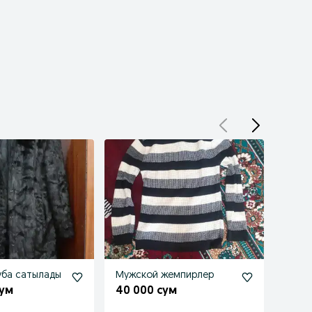
уба сатылады
Мужской жемпирлер
Айна
саты
сум
40 000 сум
500 