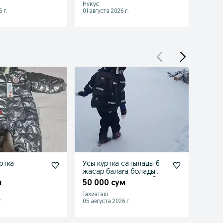
Нукус
Нукус
 г.
01 августа 2026 г.
01 авгу
ртка
Усы куртка сатылады 6
Детс
жасар балаға болады
60 0
тап таза сумкасыда бар
м
50 000 сум
Тахиаташ
Нукус
.
05 августа 2026 г.
22 июл