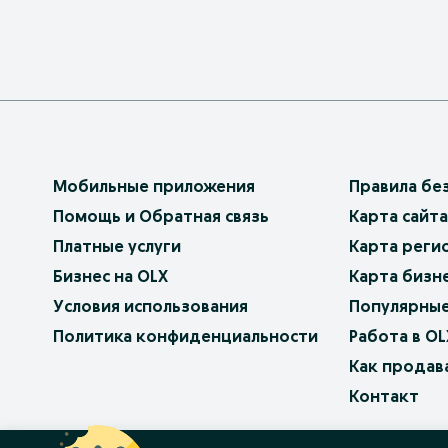
Мобильные приложения
Правила бе
Помощь и Обратная связь
Карта сайта
Платные услуги
Карта реги
Бизнес на OLX
Карта бизн
Условия использования
Популярные
Политика конфиденциальности
Работа в OL
Как продав
Контакт
OLX.bg
OLX.pl
OLX.ro
OLX.ua
OLX.pt