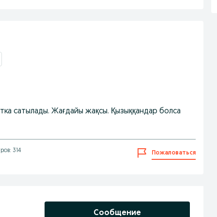
ртка сатылады. Жағдайы жақсы. Қызыққандар болса
ров: 314
Пожаловаться
Сообщение