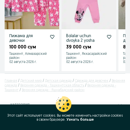
Пижама для
Bolalar uchun
Пла
девочки
dvoyka 2 yosha
дев
100 000 сум
39 000 сум
80
Ташкент, Алмазарский
Ташкент, Яккасарайский
Таш
район
район
рай
02 августа 2026 г.
02 августа 2026 г.
02 а
Главная
Детский мир
Детская одежда
Одежда для девочек
Верхняя
одежда
Верхняя одежда - Ташкентская область
Верхняя одежда -
Ташкент
Верхняя одежда - Яшнабадский район
КАТЕГОРИЯ
Этот сайт использует cookies. Вы можете изменить настройки cookies
ID:
60123343
в своeм браузере.
Узнать больше
Просмотров: 23