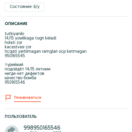
Состояние: Б/у
ОПИСАНИЕ
tutkiyaniki
14/15 yowlikaga togri keladi
holati zor
kacestvasi zor
hcqati yertilmagan ramglari ocp ketmagan
950165545
турейкий
подойдёт 14/15 летним
нигде нет дефектов
качество бомба
950165546
Пожаловаться
ПОЛЬЗОВАТЕЛЬ
998950165546