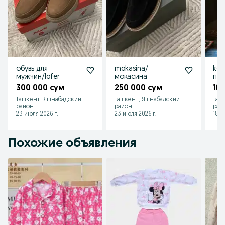
обувь для
mokasina/
kel
мужчин/lofer
мокасина
пла
300 000 сум
250 000 сум
10
Ташкент, Яшнабадский
Ташкент, Яшнабадский
Таш
район
район
рай
23 июля 2026 г.
23 июля 2026 г.
18 и
Похожие объявления