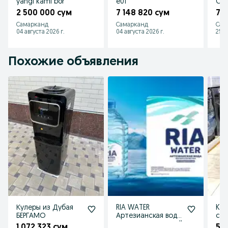
yangi kami bor
e01
CO
2 500 000 сум
7 148 820 сум
7 
Самарканд
Самарканд
Сам
04 августа 2026 г.
04 августа 2026 г.
25 и
Похожие объявления
Кулеры из Дубая
RIA WATER
Kul
БЕРГАМО
Артезианская вода
chegi
высшего качества !!
улг
1 072 323 сум
50