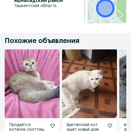
Яшнабадский район
Ташкентская область
Похожие объявления
Продаётся
Британский кот
вяз
котёнок скоттиш
ищет новый дом
фо