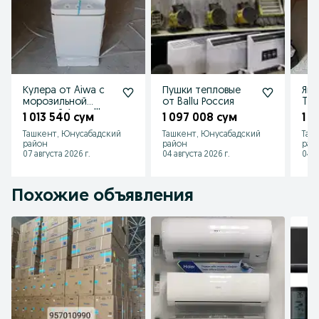
Кулера от Aiwa с
Пушки тепловые
Япо
морозильной
от Ballu Россия
Tea
камерой Акция!!!
чай
1 013 540 сум
1 097 008 сум
1 2
Ташкент, Юнусабадский
Ташкент, Юнусабадский
Таш
район
район
рай
07 августа 2026 г.
04 августа 2026 г.
04 а
Похожие объявления