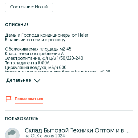
Состояние: Новый
ОПИСАНИЕ
Дамы и Господа кондиционеры от Haier
В наличии оптом и в розницу
Обслуживаемая площадь, м2 45
Класс энергопотребления A
Электропитание, ф/Гц/В 1/50/220-240
Тип хладагента R410A
Циркуляция воздуха, м3/ч 600
Уровень шума внутреннего блока (мин/макс), дБ 28
Уровень шума внешнего блока (мин/макс), дБ 52
Детальнее
Вес внутреннего блока, кг 12
Вес внешнего блока, кг 34
Габариты внутреннего блока (ШxВxГ), см 101х23х32
Габариты наружного блока (ШxВxГ), см 78х64х25
Пожаловаться
Пульт дистанционного управления Есть
Максимальная длина магистрали, м 15
Гарантированный диапазон наружных температур
(охлаждение), °С +10...+43
Гарантированный диапазон наружных температур (обогрев),
ПОЛЬЗОВАТЕЛЬ
°С -15...+24
Тип кондиционера Настенный
Склад Бытовой Техники Оптом и в розницу
Инвертор Есть
на OLX с
июня 2024 г.
Охлаждающая способность (BTU) 18000