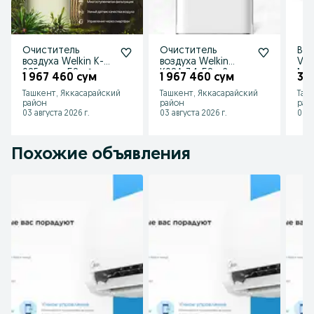
Очиститель
Очиститель
Вну
воздуха Welkin K-
воздуха Welkin
VRF
08E — до 58 м² с
K08A 34-58 м2
Mid
1 967 460 сум
1 967 460 сум
32 
мощной
фильтрация
100
Ташкент, Яккасарайский
Ташкент, Яккасарайский
Таш
фильтрацией/
воздуха
воз
район
район
рай
новый
03 августа 2026 г.
03 августа 2026 г.
03 а
Похожие объявления