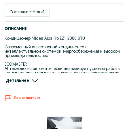
Состояние: Новый
ОПИСАНИЕ
Кондиционер Midea Alba Pro EZ1 12000 BTU
Современный инверторный кондиционер с
интеллектуальной системой энергосбережения и высокой
производительностью.
ECOMASTER
AI технология автоматически анализирует условия работы
кондиционера и помогает снизить расход электроэнергии
до 40 процентов, сохраняя комфортную температуру в
Детальнее
помещении.
COOLFLASH
Инновационная система Turbojet обеспечивает быстрое
Пожаловаться
охлаждение комнаты.
Температура снижается до 6°C всего за 10 минут, а поток
воздуха распространяется на расстояние до 9.2 метров.
AIR MAGIC
Система очистки воздуха Air Magic способствует
устранению бактерий и вирусов.