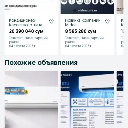
Кондиционер
Новинка компании
Ко
Кассетного типа
Midea:
Кол
Midea 60/On-Off/
Кондиционер Lotus
Wel
20 390 040 сум
8 585 280 сум
12 
Со СКЛАДА
12 000 btu Inverter
24/
Ташкент, Чиланзарский
Ташкент, Чиланзарский
Таш
Quatro
Kon
район
район
рай
04 августа 2026 г.
04 августа 2026 г.
04 а
Похожие объявления