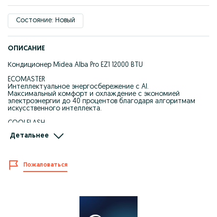
Состояние: Новый
ОПИСАНИЕ
Кондиционер Midea Alba Pro EZ1 12000 BTU
ECOMASTER
Интеллектуальное энергосбережение с AI.
Максимальный комфорт и охлаждение с экономией
электроэнергии до 40 процентов благодаря алгоритмам
искусственного интеллекта.
COOLFLASH
Оснащён системой Turbojet Engine System.
Детальнее
Охлаждение до 6°C всего за 10 минут и подача воздуха на
расстояние до 9.2 м.
I CLEAN AIR MAGIC
Пожаловаться
Технология Air Magic уничтожает до 99 процентов вирусов
H1N1.
Под воздействием электрического поля образуются
миллионы положительных и отрицательных ионов,
эффективно устраняющих бактерии и вирусы.
PRIME GUARD