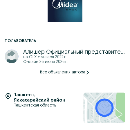
Технологии нового поколения для максимальной
надёжности и долговечности.
Hyper Graphins.
Надёжная PCB плата с UV защитным покрытием.
Повышенная защита и стабильная работа системы.
SMART CONTROL
Умное управление кондиционером в любое время и из любой
точки мира через приложение SmartHome.
ПОЛЬЗОВАТЕЛЬ
PULL DOWN STRUCTURE
Продуманная конструкция для удобства монтажа.
Алишер Официальный представитель
Увеличенное рабочее пространство и улучшенный обзор для
более удобной установки.
на OLX с
января 2022 г.
Онлайн 26 июля 2026 г.
COOL FLASH
Более быстрое охлаждение.
Все объявления автора
Усиленная циркуляция воздуха.
Увеличенный угол обдува.
Более дальний поток воздуха.
POWER COOLING BEATS THE HEAT
Ташкент
,
Стабильная и эффективная работа даже при температуре до
Яккасарайский район
плюс 55°C.
Ташкентская область
Характеристики:
ALBA PRO 12
Мощность охлаждения: 13 500 BTU