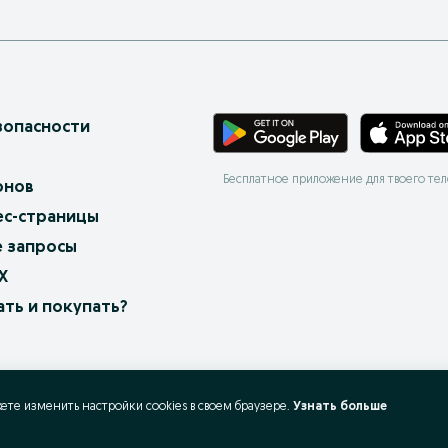
зопасности
Бесплатное приложение для твоего те
онов
ес-страницы
 запросы
X
ать и покупать?
жете изменить настройки cookies в своeм браузере.
Узнать больше