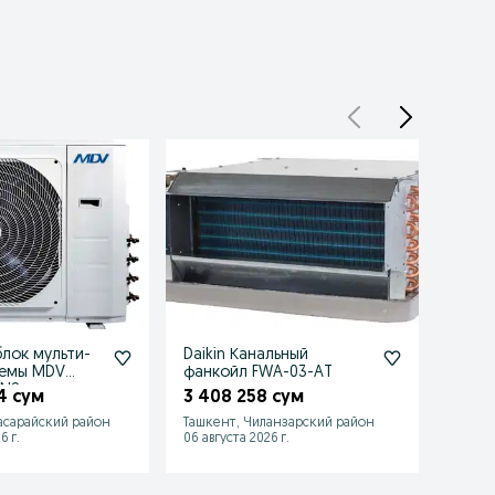
лок мульти-
Daikin Канальный
Канал
темы MDV
фанкойл FWA-03-AT
ATOM
FN8
DA5(A
4 сум
3 408 258 сум
3 94
асарайский район
Ташкент, Чиланзарский район
Ташке
6 г.
06 августа 2026 г.
06 авгу