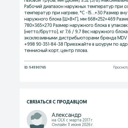
газовой трубы, мм (дюйм) 9,52 (3/8) Максимальн
Рабочий диапазон наружных температур при охл
температур при нагреве, °C -15...+30 Размер вн
наружного блока (Ш×В×Г), мм 668×252×469 Разме
780×365×270 Размер наружного блока в упаковке
(нетто/брутто), кг 7,6 / 9,7 Вес наружного блока
эксклюзивными дистрибьюторами бренда MDV в 
+998 90-351-84-38 Приезжайте в шоурум по адр
теннисный корт, центр плова.
ID:
54590765
Просмотр
СВЯЗАТЬСЯ С ПРОДАВЦОМ
Александр
на OLX с
марта 2017 г.
Онлайн 11 июня 2026 г.