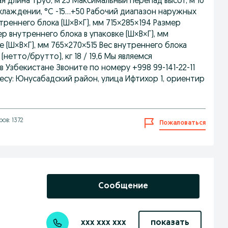
ая длина труб, м 25 Максимальный перепад высот, м 10
аждении, °C -15...+50 Рабочий диапазон наружных
утреннего блока (Ш×В×Г), мм 715×285×194 Размер
р внутреннего блока в упаковке (Ш×В×Г), мм
 (Ш×В×Г), мм 765×270×515 Вес внутреннего блока
 (нетто/брутто), кг 18 / 19,6 Мы являемся
Узбекистане Звоните по номеру +998 99-141-22-11
есу: Юнусабадский район, улица Ифтихор 1, ориентир
ов: 1372
Пожаловаться
Сообщение
xxx xxx xxx
показать