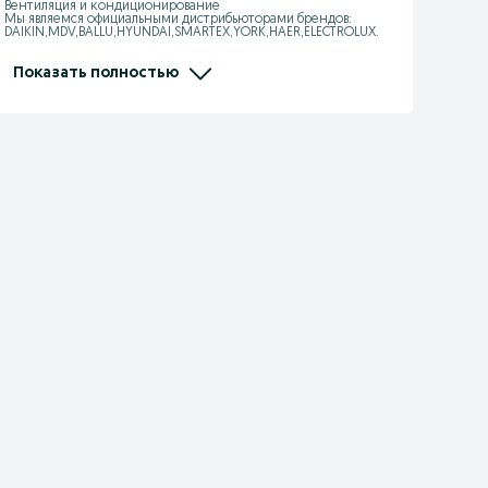
Вентиляция и кондиционирование

Мы являемся официальными дистрибьюторами брендов: 
DAIKIN,MDV,BALLU,HYUNDAI,SMARTEX,YORK,HAER,ELECTROLUX.

Мы занимаемся: VRF, Чиллер, Мульти-сплит системы, 
Полупромышленные кондиционеры,

Тепловые завесы, Калориферы, Тепловентиялторы, Тепловые 
Показать полностью
пушки, Увлажнители, Осушители

Адрес: Ташкент, Юнусбадский район, улица Ифтихор1

Ориентир: Центр плова, Теннисный корт