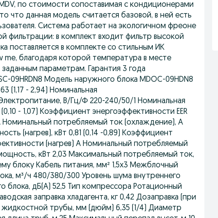
 MDV, по стоимости сопоставимая с кондиционерами
о что данная модель считается базовой, в ней есть
ьзователя. Система работает на экологичном фреоне
й фильтрации: в комплект входит фильтр высокой
ка поставляется в комплекте со стильным ИК
 me, благодаря которой температура в месте
 заданным параметрам. Гарантия 3 года
DSC-09HRDN8 Модель наружного блока MDOC-09HDN8
 (1,17 - 2,94) Номинальная
) Электропитание, В/Гц/Ф 220-240/50/1 Номинальная
(0,10 - 1,07) Коэффициент энергоэффективности EER
A Номинальный потребляемый ток (охлаждение), А
сть (нагрев), кВт 0,81 (0,14 -0,89) Коэффициент
фективности (нагрев) A Номинальный потребляемый
 мощность, кВт 2,03 Максимальный потребляемый ток,
му блоку Кабель питания, мм² 1,5x3 Межблочный
блока, м³/ч 480/380/300 Уровень шума внутреннего
го блока, дБ(А) 52,5 Тип компрессора Ротационный
одская заправка хладагента, кг 0,42 Дозаправка (при
 жидкостной трубы, мм (дюйм) 6,35 (1/4) Диаметр