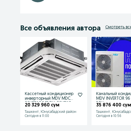
Все объявления автора
Смотреть вс
Кассетный кондиционер
Канальный конди
инверторный MDV MDCD-
MDV INVERTOR 96
36HRDN1/MDOU-36HDN1
BTU
20 329 960 сум
35 876 400 су
Ташкент, Юнусабадский район
Ташкент, Юнусабадс
Сегодня в 11:00
Сегодня в 10:56