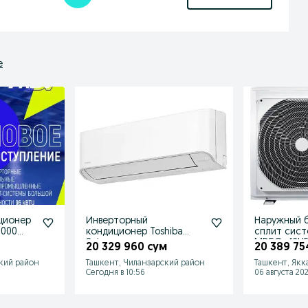
е
ционер
Инверторный
Наружный б
 000
кондиционер Toshiba
сплит сис
Seiya
MD5O-42H
м
20 329 960 сум
20 389 75
кий район
Ташкент, Чиланзарский район
Ташкент, Якк
Сегодня в 10:56
06 августа 202