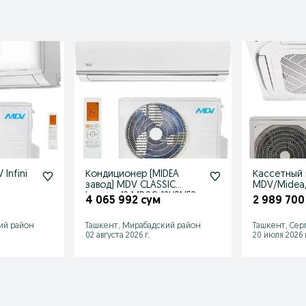
Infini
Кондиционер (MIDEA
Кассетный
завод) MDV CLASSIC
MDV/Midea
ая
Inverter 12 MDSC-12HRNF8
+доставка
4 065 992 сум
2 989 700
ий район
Ташкент, Мирабадский район
Ташкент, Сер
02 августа 2026 г.
20 июля 2026 г