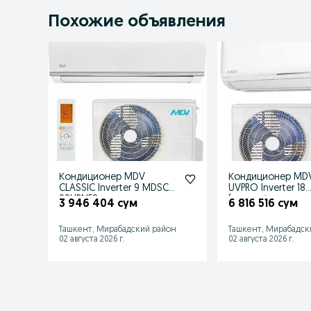
Похожие объявления
Кондиционер MDV
Кондиционер MDV 
CLASSIC Inverter 9 MDSC-
UVPRO Inverter 18
09HRNF8
(ультрафиолетов
3 946 404 сум
6 816 516 сум
лампа)
Ташкент, Мирабадский район
Ташкент, Мирабадск
02 августа 2026 г.
02 августа 2026 г.