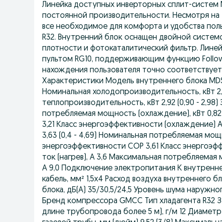
Линейка доступных инверторных сплит-систем
постоянной производительности. Несмотря на т
все необходимое для комфорта и удобства пол
R32. Внутренний блок оснащен двойной системо
плотности и фотокаталитический фильтр. Линей
пультом RG10, поддерживающим функцию Follow
нахождения пользователя точно соответствует
Характеристики Модель внутреннего блока M
Номинальная холодопроизводительность, кВт 2,63
теплопроизводительность, кВт 2,92 (0,90 - 2,98
потребляемая мощность (охлаждение), кВт 0,82 
3,21 Класс энергоэффективности (охлаждение) 
3,63 (0,4 - 4,69) Номинальная потребляемая мощно
энергоэффективности COP 3,61 Класс энергоэф
ток (нагрев), А 3,6 Максимальная потребляемая
А 9,0 Подключение электропитания К внутренне
кабель, мм² 1,5x4 Расход воздуха внутреннего 
блока, дБ(А) 35/30,5/24,5 Уровень шума наружно
Бренд компрессора GMCC Тип хладагента R32 Зав
длине трубопровода более 5 м), г/м 12 Диаметр