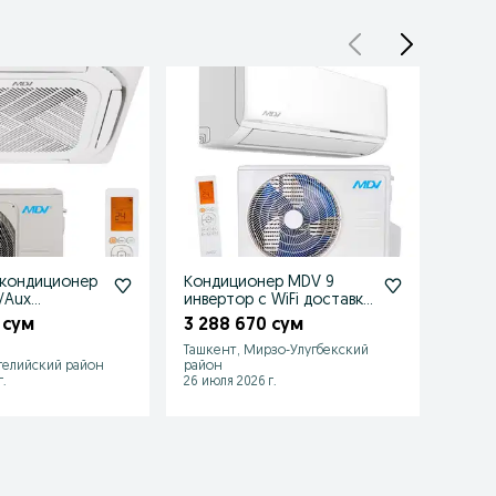
 кондиционер
Кондиционер MDV 9
Конд
/Aux
инвертор с WiFi доставка
Inver
установка
 сум
3 288 670 сум
3 46
Ташкент, Мирзо-Улугбекский
гелийский район
район
Ташке
.
26 июля 2026 г.
31 июл