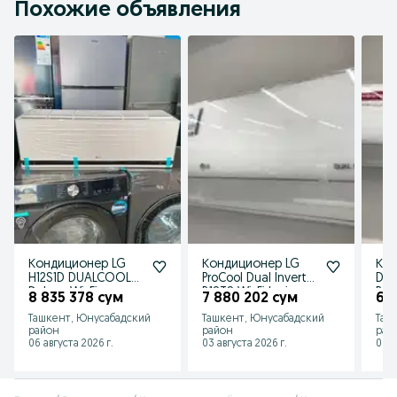
Похожие объявления
Кондиционер LG
Кондиционер LG
Кон
H12S1D DUALCOOL
ProCool Dual Inverter
DUA
Deluxe Wi-Fi
B18TS Wi-Fi Ionizer+
B12
8 835 378 сум
7 880 202 сум
6 
Ташкент, Юнусабадский
Ташкент, Юнусабадский
Таш
район
район
рай
06 августа 2026 г.
03 августа 2026 г.
06 а