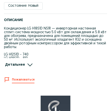
Состояние: Новый
ОПИСАНИЕ
Кондиционер LG H18S1D NS1R — инверторная настенная
сплит-система мощностью 5.0 кВт для охлаждения и 5.8 кВт
для обогрева, предназначена для помещений площадью до
50 м². Использует экологичный хладагент R32 и оснащена
двойным роторным компрессором для эффективной и тихой
работы.
LG H12S1D - 740
LG H18S1D - 810
LG H24S1D - 1020
Детальнее
Преимущества:
• Инверторная технология обеспечивает плавное
регулирование мощности, экономию электроэнергии и
Пожаловаться
поддержание стабильной температуры.
• DUAL Inverter Compressor снижает вибрации и уровень шума.
• Система DUAL Vane равномерно распределяет воздух по
помещению.
• Ультрафиолетовая обработка UVnano повышает
гигиеничность внутреннего блока.
• Режим комфортного сна Comfort Sleep автоматически
регулирует температуру для улучшения отдыха.
• Быстрые режимы охлаждения и обогрева (Fast Cooling и