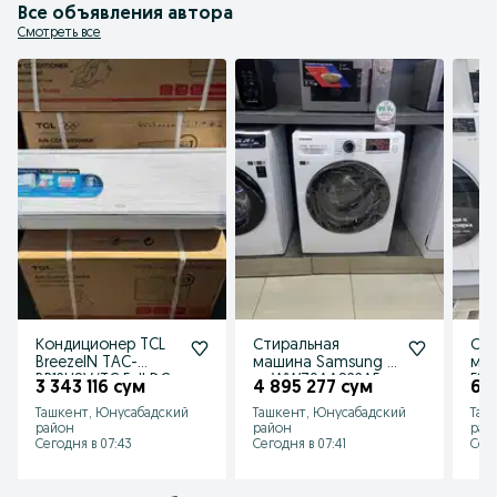
Все объявления автора
Смотреть все
Кондиционер TCL
Стиральная
Сти
BreezeIN TAC-
машина Samsung 7
маш
BR12HSV/TC Full DC
кг WW70AAS22AE
F2T
3 343 116 сум
4 895 277 сум
6 
Inverter AI PTC
Inverter EcoBubble
Ste
Ташкент, Юнусабадский
Ташкент, Юнусабадский
Таш
Heater
Steam
Wi-
район
район
рай
Сегодня в 07:43
Сегодня в 07:41
Сего