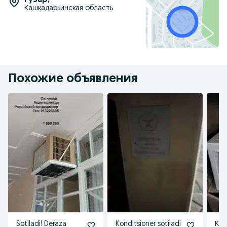
Гузар
,
Кашкадарьинская область
Похожие объявления
Sotiladi! Deraza
Konditsioner sotiladi
Кон