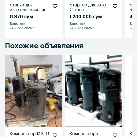
станки для
стартер для авто
обо
изготовления линз
Citroen
Юж
и оправ
11 870 сум
1 200 000 сум
3 
Ташморе
Ташморе
Таш
24 июля 2026 г.
24 июля 2026 г.
24 и
Похожие объявления
Компрессор 12 BTU
Компрессора
Ко