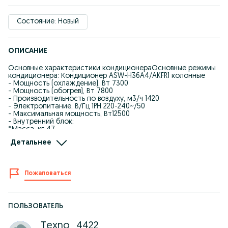
Состояние: Новый
ОПИСАНИЕ
Основные характеристики кондиционераОсновные режимы
кондиционера: Кондиционер ASW-H36A4/AKFR1 колонные
- Мощность (охлаждение), Вт 7300
- Мощность (обогрев), Вт 7800
- Производительность по воздуху, м3/ч 1420
- Электропитание, В/Гц 1PH 220-240~/50
- Максимальная мощность, Вт12500
- Внутренний блок:
*Масса, кг 47
*Размеры (ГхШхВ) мм 1136x360x285
Детальнее
- Наружный блок:
* Масса, кг 55
*Размеры (ГхШхВ) мм 940x420x750
Пожаловаться
цена рассрочке
ПОЛЬЗОВАТЕЛЬ
Texno_4422