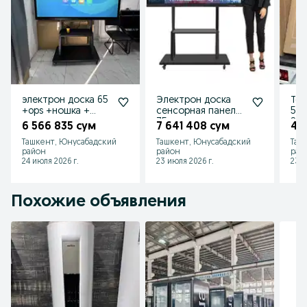
электрон доска 65
Электрон доска
Тел
+ops +ношка +
сенсорная панель
55/
установка
75 + ops + ножка +
Sma
6 566 835 сум
7 641 408 сум
4 
бесплатно
установка
про
Ташкент, Юнусабадский
Ташкент, Юнусабадский
Таш
доставка
район
район
рай
24 июля 2026 г.
23 июля 2026 г.
23 и
Похожие объявления