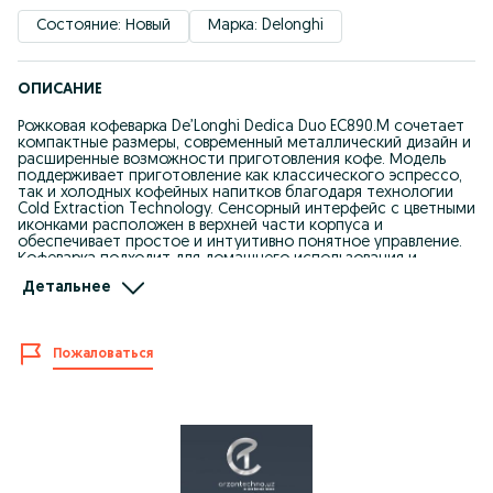
Состояние: Новый
Марка: Delonghi
ОПИСАНИЕ
Рожковая кофеварка De’Longhi Dedica Duo EC890.M сочетает
компактные размеры, современный металлический дизайн и
расширенные возможности приготовления кофе. Модель
поддерживает приготовление как классического эспрессо,
так и холодных кофейных напитков благодаря технологии
Cold Extraction Technology. Сенсорный интерфейс с цветными
иконками расположен в верхней части корпуса и
обеспечивает простое и интуитивно понятное управление.
Кофеварка подходит для домашнего использования и
позволяет готовить профессиональные кофейные напитки с
Детальнее
насыщенным вкусом и ароматом.
Преимущества
- Давление 15 бар для правильной экстракции эспрессо
Пожаловаться
- Термоблок для быстрого нагрева и стабильной
температуры
- Технология Cold Extraction Technology для приготовления
холодного кофе
- Ручной капучинатор с технологией My Latte Art для
плотной и шелковистой молочной пены
- Возможность приготовления двух чашек эспрессо
одновременно
- Сенсорный дисплей с цветными значками