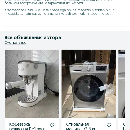
большом ассортименте  с гарантией до 3-х лет!

arzontechno.uz-bu 3 yillik tajribaga ega online magazin hisoblanib, turli 
hildagi,katta hajmda, uyingiz uchun kerakli texnikalarni taqdim etadi.
Все объявления автора
Смотреть все
Кофеварка
Стиральная
Су
рожковая De’Longhi
машина LG 8 кг
LG 