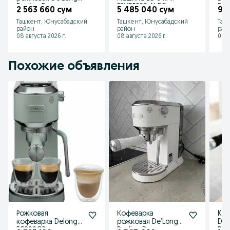
Dedica Duo
F2V5PS2S AI DD
DC
2 563 660 сум
5 485 040 сум
9 
EC890.WI
Inverter Steam
A+
Ташкент, Юнусабадский
Ташкент, Юнусабадский
Таш
ThinQ™
район
район
рай
08 августа 2026 г.
08 августа 2026 г.
08 а
Похожие объявления
Рожковая
Кофеварка
Kоф
кофеварка Delonghi
рожковая De’Longhi
DeL