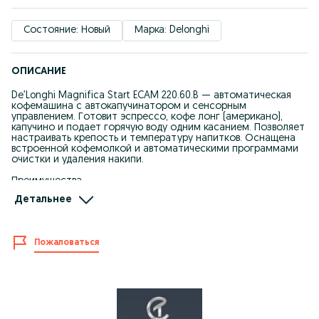
Состояние: Новый
Марка: Delonghi
ОПИСАНИЕ
De’Longhi Magnifica Start ECAM 220.60.B — автоматическая
кофемашина с автокапучинатором и сенсорным
управлением. Готовит эспрессо, кофе лонг (американо),
капучино и подает горячую воду одним касанием. Позволяет
настраивать крепость и температуру напитков. Оснащена
встроенной кофемолкой и автоматическими программами
очистки и удаления накипи.
Преимущества
- 4 напитка одним касанием
Детальнее
- Автокапучинатор со съёмным молочным кувшином
- Настройка аромата и температуры
- Сенсорное управление
- Автоматическая очистка и автоотключение
Пожаловаться
- Компактный корпус и современный дизайн
Характеристики
Мощность: 1450 Вт
Давление: 15 бар
Объем воды: 1,8 л
Контейнер для зерен: 250 г