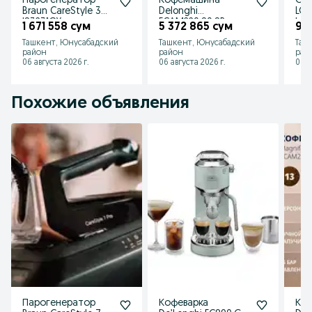
Парогенератор
Кофемашина
Су
Braun CareStyle 3
Delonghi
LG 
IS3231GY
ECAM220.80.SB
Inve
1 671 558 сум
5 372 865 сум
9 1
Magnifica Start
те
Ташкент, Юнусабадский
Ташкент, Юнусабадский
Таш
район
район
рай
06 августа 2026 г.
06 августа 2026 г.
06 а
Похожие объявления
Парогенератор
Кофеварка
Ко