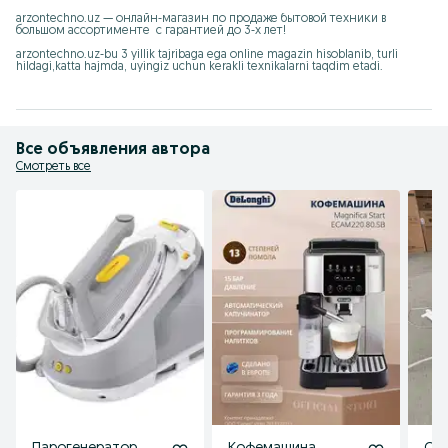
arzontechno.uz — онлайн-магазин по продаже бытовой техники в 
большом ассортименте  с гарантией до 3-х лет!

arzontechno.uz-bu 3 yillik tajribaga ega online magazin hisoblanib, turli 
hildagi,katta hajmda, uyingiz uchun kerakli texnikalarni taqdim etadi.
Все объявления автора
Смотреть все