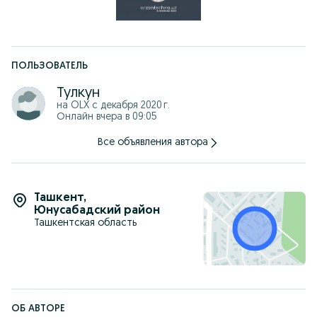
Тип управления: сенсорное
Автокапучино: есть
Габариты (ВхШхГ): 35 × 24 × 44 см
Вес: 8,9 кг
Гарантия: 36 месяцев
Страна-изготовитель: Румыния
ПОЛЬЗОВАТЕЛЬ
Тулкун
на OLX с
декабря 2020 г.
Онлайн вчера в 09:05
Все объявления автора
Ташкент
,
Юнусабадский район
Ташкентская область
ОБ АВТОРЕ