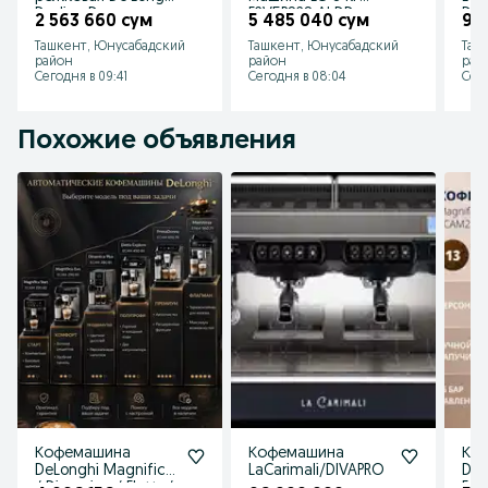
Dedica Duo
F2V5PS2S AI DD
DC
2 563 660 сум
5 485 040 сум
9 
EC890.WI
Inverter Steam
A+
Ташкент, Юнусабадский
Ташкент, Юнусабадский
Таш
ThinQ™
район
район
рай
Сегодня в 09:41
Сегодня в 08:04
Сего
Похожие объявления
Кофемашина
Кофемашина
Ко
DeLonghi Magnifica
LaCarimali/DIVAPRO
DeL