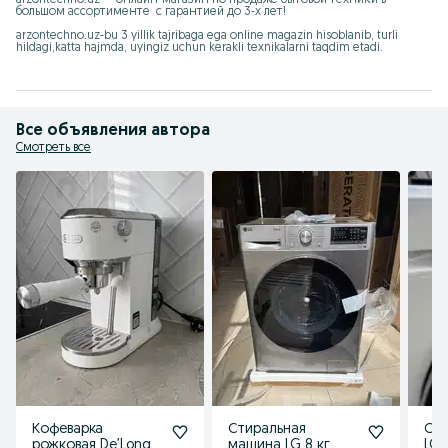
большом ассортименте  с гарантией до 3-х лет!

arzontechno.uz-bu 3 yillik tajribaga ega online magazin hisoblanib, turli 
hildagi,katta hajmda, uyingiz uchun kerakli texnikalarni taqdim etadi.
Все объявления автора
Смотреть все
Кофеварка
Стиральная
Су
рожковая De’Longhi
машина LG 8 кг
LG 