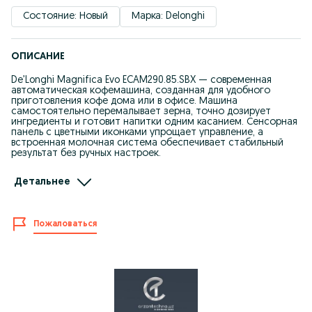
Состояние: Новый
Марка: Delonghi
ОПИСАНИЕ
De’Longhi Magnifica Evo ECAM290.85.SBX — современная
автоматическая кофемашина, созданная для удобного
приготовления кофе дома или в офисе. Машина
самостоятельно перемалывает зерна, точно дозирует
ингредиенты и готовит напитки одним касанием. Сенсорная
панель с цветными иконками упрощает управление, а
встроенная молочная система обеспечивает стабильный
результат без ручных настроек.
Преимущества
Детальнее
- Полностью автоматический цикл приготовления кофе от
помола до подачи в чашку
- Быстрый выбор популярных напитков одним касанием
- Приготовление холодного американо для освежающего
Пожаловаться
кофе без нагрева воды
- Автоматическая молочная система для капучино и латте
без ручного взбивания
- Кофемолка с регулировкой степени помола для разных
сортов зерен
- Индивидуальные настройки крепости, объема и
температуры напитка
- Минимальный уход за счет автоматической очистки и
декальцинации