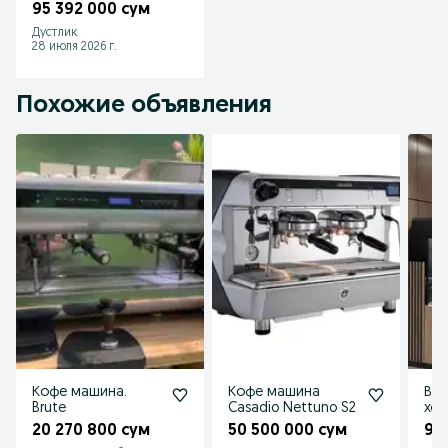
95 392 000 сум
Дустлик
28 июля 2026 г.
Похожие объявления
Кофе машина.
Кофе машина
Ви
Brute
Casadio Nettuno S2
хол
от 
20 270 800 сум
50 500 000 сум
9 
с г