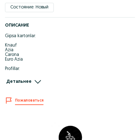
Состояние: Новый
ОПИСАНИЕ
Gipsa kartonlar:
Knauf
Azia
Carona
Euro Azia
Profillar:
Basseyn
Детальнее
Demir
Knauf
Reykalar
Пожаловаться
Tavriko 3x4
35x25
5x2.5
45x17
45x45
Dostafka Bor