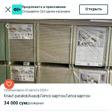
Продолжить в приложении
Открыть
Открывайте OLX одним касанием
Опубликовано
03 августа 2026 г.
Knauf patalok,Кнауф,Гипсо картон,Гипса картон
34 000 сум
Договорная