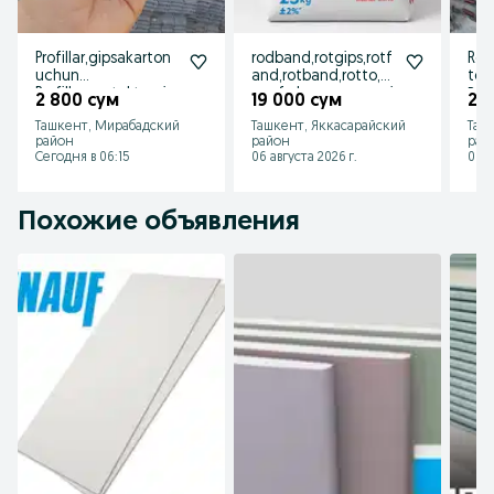
Profillar,gipsakarton
rodband,rotgips,rotf
Rot
uchun
and,rotband,rotto,k
to,
Profillar,metal,temir,
nauf,eleron,megami
Род
2 800 сум
19 000 сум
22
profil,профил,
x,ротбанд,
Ташкент, Мирабадский
Ташкент, Яккасарайский
Таш
район
район
рай
Сегодня в 06:15
06 августа 2026 г.
06 а
Похожие объявления