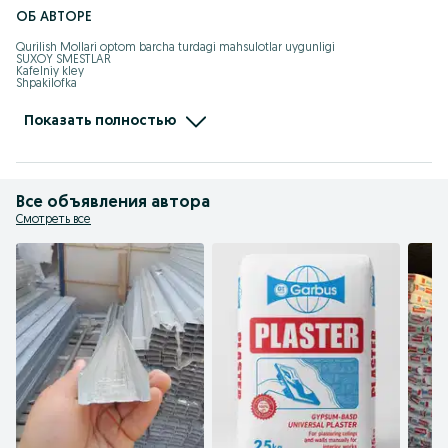
ОБ АВТОРЕ
Qurilish Mollari optom barcha turdagi mahsulotlar uygunligi

SUXOY SMESTLAR

Kafelniy kley

Shpakilofka

Rotband 

Nalivnoy pol

Dojdik 

Показать полностью
Sement 

PROFIILAR 

GIPSAKARTON 

AGRAF 

SAMOREZ

NASADKA

Все объявления автора
BUR 

LEZVA

Смотреть все
IP

CHOTKA

KRASKA

MOLYARNI SKOCH siz xoxlagan mahsulotni birgina dokondan xarid qiling 

DOSTAVKA XIZMATLARI MAVJUD