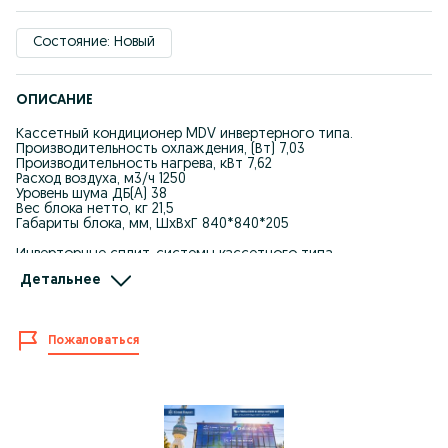
Состояние: Новый
ОПИСАНИЕ
Кассетный кондиционер MDV инвертерного типа.
Производительность охлаждения, (Вт) 7,03
Производительность нагрева, кВт 7,62
Расход воздуха, м3/ч 1250
Уровень шума ДБ(A) 38
Вес блока нетто, кг 21,5
Габариты блока, мм, ШхВхГ 840*840*205
Инверторные сплит-системы кассетного типа,
полноразмерные
Детальнее
Кассетные сплит-системы (полноразмерные) – идеальное
решение для поддержания комфортного микроклимата в
помещениях большой площади и предполагающих большое
Пожаловаться
скопление людей: офисы, магазины, кафе и рестораны,
холлы различных учреждений.
Линейка полноразмерных систем кассетного типа MDV на
сегодняшний день является более широкой в сравнении с
аналогами от других производителей, поскольку включает в
себя модель произ-водительностью 24 kBTU / 7.1кВт. Это