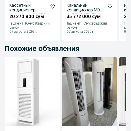
Кассетный
Канальный
Ин
кондиционер
кондиционер MDV
ко
инверторный MDV
INVERTOR 96 000
Tos
20 270 800 сум
35 772 000 сум
20
MDCD-
BTU
Ташкент, Юнусабадский
Ташкент, Юнусабадский
Таш
36HRDN1/MDOU-
район
район
рай
36HDN1
07 августа 2026 г.
07 августа 2026 г.
07 а
Похожие объявления