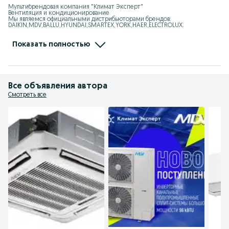
Мультибрендовая компания "Климат Эксперт"

Вентиляция и кондиционирование

Мы являемся официальными дистрибьюторами брендов: 
DAIKIN,MDV,BALLU,HYUNDAI,SMARTEX,YORK,HAER,ELECTROLUX.

Мы занимаемся: VRF, Чиллер, Мульти-сплит системы, 
Полупромышленные кондиционеры,

Тепловые завесы, Калориферы, Тепловентиялторы, Тепловые пушки, 
Показать полностью
Увлажнители, Осушители

Адрес: Ташкент, Юнусбадский район, улица Ифтихор1

Ориентир: Центр плова, Теннисный корт
Все объявления автора
Смотреть все