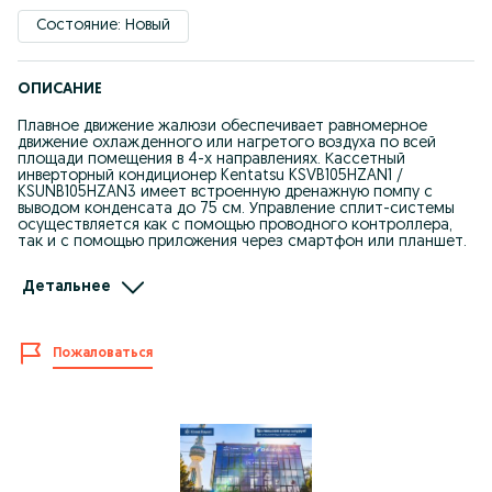
Состояние: Новый
ОПИСАНИЕ
Плавное движение жалюзи обеспечивает равномерное
движение охлажденного или нагретого воздуха по всей
площади помещения в 4-х направлениях. Кассетный
инверторный кондиционер Kentatsu KSVB105HZAN1 /
KSUNB105HZAN3 имеет встроенную дренажную помпу с
выводом конденсата до 75 см. Управление сплит-системы
осуществляется как с помощью проводного контроллера,
так и с помощью приложения через смартфон или планшет.
*Подмес свежего воздуха
Детальнее
*Модуль Wi-Fi в комплекте
*Энергоэффективность класса А++/А+
*Режим тёплого пуска
*Круговая подача воздуха в 4-х направлениях
Пожаловаться
*Автоматическое покачивание жалюзи
*Минимальный уровень шума от 44,5 дБ
*Специальное покрытие теплообменника Golden Fin
*Проводной настенный пульт в комплекте
*Охлаждение и обогрев до -15 C
*Автоперезапуск с сохранением настроек
*Фильтр грубой очистки
*Самодиагностика ошибок и неисправностей