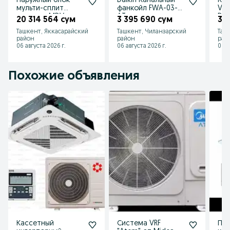
Наружный блок
Daikin Канальный
Кан
мульти-сплит
фанкойл FWA-03-
VR
системы MDV
AT
D09
20 314 564 сум
3 395 690 сум
3 9
MD5O-42HFN8
Ташкент, Яккасарайский
Ташкент, Чиланзарский
Таш
район
район
рай
06 августа 2026 г.
06 августа 2026 г.
06 а
Похожие объявления
Кассетный
Система VRF
Пр