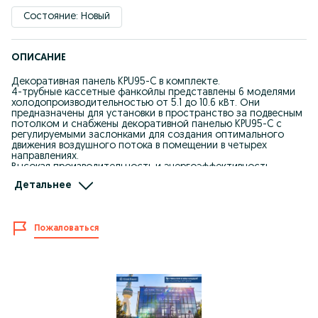
Состояние: Новый
ОПИСАНИЕ
Декоративная панель KPU95-C в комплекте.
4-трубные кассетные фанкойлы представлены 6 моделями
холодопроизводительностью от 5.1 до 10.6 кВт. Они
предназначены для установки в пространство за подвесным
потолком и снабжены декоративной панелью KPU95-C с
регулируемыми заслонками для создания оптимального
движения воздушного потока в помещении в четырех
направлениях.
Высокая производительность и энергоэффективность.
Встроенный дренажный насос обеспечивает подъем
Детальнее
конденсата на высоту до 750 мм.
Серия: KQVE
Модель: KQVE67H0EN1D / KPU95-C
Пожаловаться
Бренд: Kentatsu
Страна производитель: Китай
Гарантия: 3 года
Тип фанкойла: Кассетный
Площадь: 67 м2
Система: 4-х трубная
Обогрев: Да
Производительность по холоду: 6.7 кВт
Производительность по теплу: 8.7 кВт