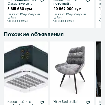
Кондиционер MDV
Кассетный 4-х
Кан
Classic Inverter
поточный
кон
MDSC-09HRDN8
инверторный
опт
3 815 680 сум
20 867 000 сум
10 
кондиционер
EUR
Ташкент, Юнусабадский
Ташкент, Юнусабадский
Таш
BALLU
BT
район
район
рай
BLCI_C/60HN8
Сегодня в 06:32
Сегодня в 06:32
Сего
Похожие объявления
Кассетный 4-х
Xitoy Stol stullari
Ка