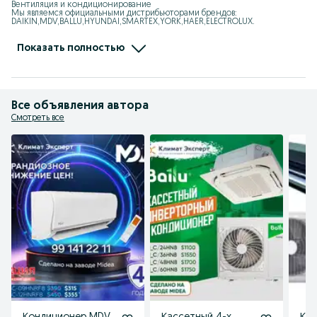
Вентиляция и кондиционирование

Мы являемся официальными дистрибьюторами брендов: 
DAIKIN,MDV,BALLU,HYUNDAI,SMARTEX,YORK,HAER,ELECTROLUX.

Мы занимаемся: VRF, Чиллер, Мульти-сплит системы, 
Полупромышленные кондиционеры,

Тепловые завесы, Калориферы, Тепловентиялторы, Тепловые пушки, 
Показать полностью
Увлажнители, Осушители

Адрес: Ташкент, Юнусбадский район, улица Ифтихор1

Ориентир: Центр плова, Теннисный корт
Все объявления автора
Смотреть все