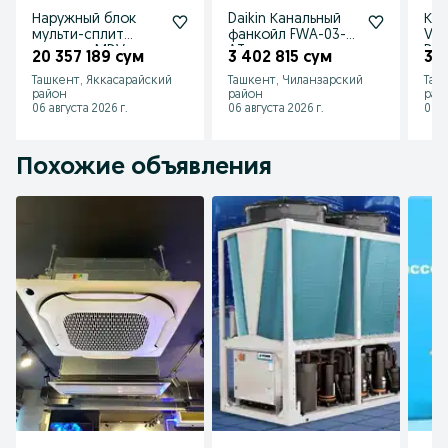
Наружный блок
Daikin Канальный
Кан
мульти-сплит
фанкойл FWA-03-
VR
системы MDV
AT
D09
20 357 189 сум
3 402 815 сум
3 9
MD5O-42HFN8
Ташкент, Яккасарайский
Ташкент, Чиланзарский
Таш
район
район
рай
06 августа 2026 г.
06 августа 2026 г.
06 а
Похожие объявления