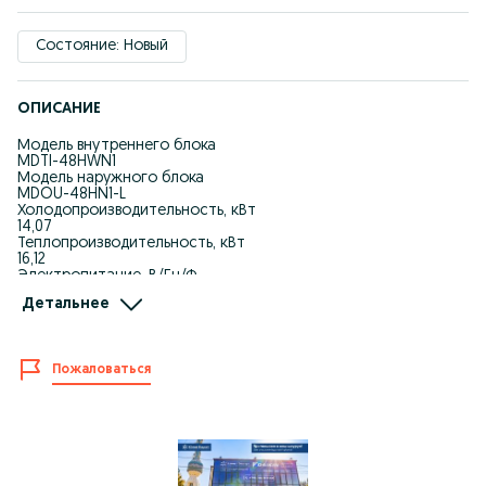
Состояние: Новый
ОПИСАНИЕ
Модель внутреннего блока
MDTI-48HWN1
Модель наружного блока
MDOU-48HN1-L
Холодопроизводительность, кВт
14,07
Теплопроизводительность, кВт
16,12
Электропитание, В/Гц/Ф
380-415/50/3
Детальнее
Номинальная потребляемая мощность (охлаждение), кВт
5,35
Коэффициент энергоэффективности EER
2,63
Пожаловаться
Номинальный потребляемый ток (охлаждение), А
9,2
Номинальная потребляемая мощность (нагрев), кВт
4,82
Коэффициент энергоэффективности COP
3,35
Номинальный потребляемый ток (нагрев), А