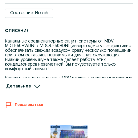
Состояние: Новый
ОПИСАНИЕ
Канальные средненапорные сплит-системы от MDV.
MDTI-60HWDN1 / MDOU-60HDN1 (инвертор)могут эффективно
обеспечивать свежим воздухом сразу несколько помещений,
при этом оставаясь невидимыми для глаз окружающих.
Низкий уровень шума также делает работу этих
кондиционеров незаметной. Вы почувствуете только
комфортный климат!
Канальные сплит-системы MDV имеют два основных режима
работы: охлаждение и обогрев воздуха. Возможна и простая
Детальнее
вентиляция без изменения температуры.
Номинальная холодопроизводительность, кВт
16,12
Номинальная теплопроизводительность, кВт
Пожаловаться
17,58
Электропитание внутреннего блока, В/Гц/Ф
380-415/50/3
Номинальная потребляемая мощность (охлаждение), кВт
6,36