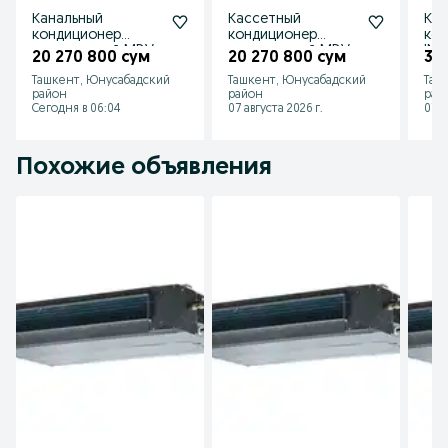
Канальный
Кассетный
Кан
кондиционер
кондиционер
ко
инверторный MDV
инверторный MDV
INV
20 270 800 сум
20 270 800 сум
35
MDTI-
MDCD-
BT
Ташкент, Юнусабадский
Ташкент, Юнусабадский
Таш
36HWDN1/MDOU-
36HRDN1/MDOU-
район
район
рай
36HDN1 MDTI-
36HDN1
Сегодня в 06:04
07 августа 2026 г.
07 а
Похожие объявления