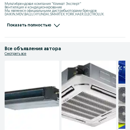
Мультибрендовая компания "Климат Эксперт"

Вентиляция и кондиционирование

Мы являемся официальными дистрибьюторами брендов: 
DAIKIN,MDV,BALLU,HYUNDAI,SMARTEX,YORK,HAER,ELECTROLUX.

Мы занимаемся: VRF, Чиллер, Мульти-сплит системы, 
Полупромышленные кондиционеры,

Тепловые завесы, Калориферы, Тепловентиялторы, Тепловые пушки, 
Показать полностью
Увлажнители, Осушители

Адрес: Ташкент, Юнусбадский район, улица Ифтихор1

Ориентир: Центр плова, Теннисный корт
Все объявления автора
Смотреть все