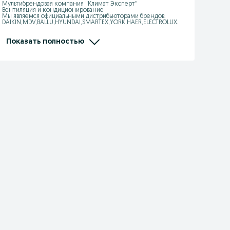
Мультибрендовая компания "Климат Эксперт"

Вентиляция и кондиционирование

Мы являемся официальными дистрибьюторами брендов: 
DAIKIN,MDV,BALLU,HYUNDAI,SMARTEX,YORK,HAER,ELECTROLUX.

Мы занимаемся: VRF, Чиллер, Мульти-сплит системы, 
Полупромышленные кондиционеры,

Тепловые завесы, Калориферы, Тепловентиялторы, Тепловые 
Показать полностью
пушки, Увлажнители, Осушители

Адрес: Ташкент, Юнусбадский район, улица Ифтихор1

Ориентир: Центр плова, Теннисный корт