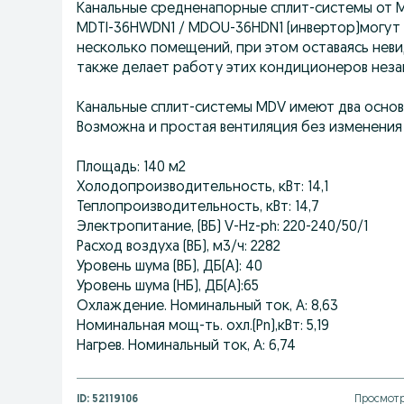
Канальные средненапорные сплит-системы от 
MDTI-36HWDN1 / MDOU-36HDN1 (инвертор)могут
несколько помещений, при этом оставаясь нев
также делает работу этих кондиционеров неза
Канальные сплит-системы MDV имеют два основ
Возможна и простая вентиляция без изменения
Площадь: 140 м2
Холодопроизводительность, кВт: 14,1
Теплопроизводительность, кВт: 14,7
Электропитание, (ВБ) V-Hz-ph: 220-240/50/1
Расход воздуха (ВБ), м3/ч: 2282
Уровень шума (ВБ), ДБ(A): 40
Уровень шума (НБ), ДБ(A):65
Охлаждение. Номинальный ток, А: 8,63
Номинальная мощ-ть. охл.(Pn),кВт: 5,19
Нагрев. Номинальный ток, А: 6,74
ID:
52119106
Просмотр