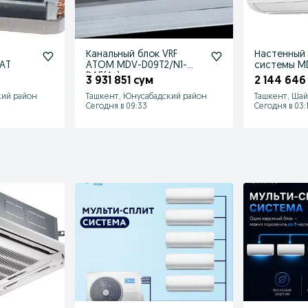
Канальный блок VRF
Настенный 
-AT
ATOM MDV-D09T2/N1-
системы MD
DA5(At)
3 931 851 сум
2 144 646
кий район
Ташкент, Юнусабадский район
Ташкент, Шай
Сегодня в 09:33
Сегодня в 03: