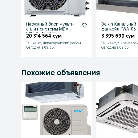
Наружный блок мульти-
Daikin Канальный
сплит системы MDV
фанкойл FWA-03
MD5O-42HFN8
20 314 564 сум
3 395 690 сум
Ташкент, Яккасарайский район
Ташкент, Чиланзарс
Сегодня в 09:38
Сегодня в 09:33
Похожие объявления