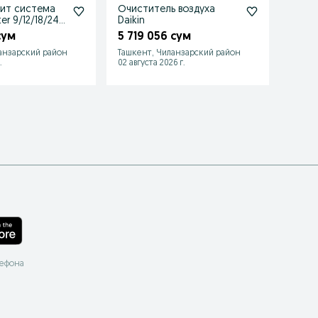
ит система
Очиститель воздуха
Кана
er 9/12/18/24
Daikin
конд
завод
 сум
5 719 056 сум
11 91
kandi
анзарский район
Ташкент, Чиланзарский район
Ташке
.
02 августа 2026 г.
21 июля
лефона