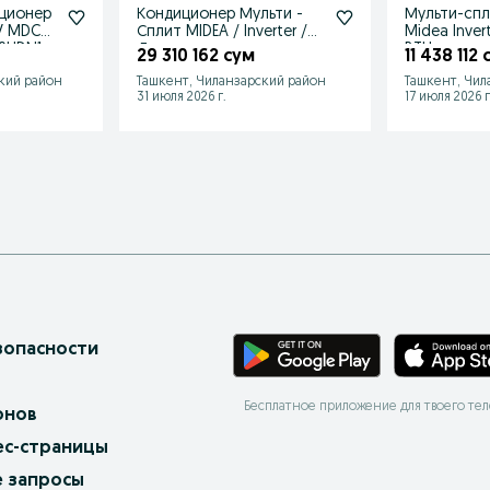
ционер
Кондиционер Мульти -
Мульти-спл
V MDCD-
Сплит MIDEA / Inverter /
Midea Invert
0HDN1
Доставка
BTU
29 310 162 сум
11 438 112
кий район
Ташкент, Чиланзарский район
Ташкент, Чил
31 июля 2026 г.
17 июля 2026 г
зопасности
Бесплатное приложение для твоего те
онов
ес-страницы
 запросы