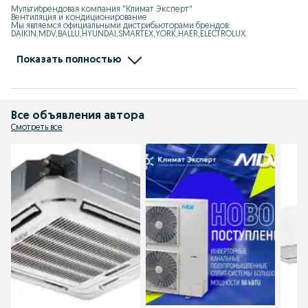
Мультибрендовая компания "Климат Эксперт"

Вентиляция и кондиционирование

Мы являемся официальными дистрибьюторами брендов: 
DAIKIN,MDV,BALLU,HYUNDAI,SMARTEX,YORK,HAER,ELECTROLUX.

Мы занимаемся: VRF, Чиллер, Мульти-сплит системы, 
Полупромышленные кондиционеры,

Тепловые завесы, Калориферы, Тепловентиялторы, Тепловые пушки, 
Показать полностью
Увлажнители, Осушители

Адрес: Ташкент, Юнусбадский район, улица Ифтихор1

Ориентир: Центр плова, Теннисный корт
Все объявления автора
Смотреть все