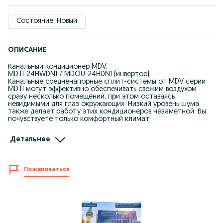
Состояние: Новый
ОПИСАНИЕ
Канальный кондиционер MDV.
MDTI-24HWDN1 / MDOU-24HDN1 (инвертор)
Канальные средненапорные сплит-системы от MDV серии
MDTI могут эффективно обеспечивать свежим воздухом
сразу несколько помещений, при этом оставаясь
невидимыми для глаз окружающих. Низкий уровень шума
также делает работу этих кондиционеров незаметной. Вы
почувствуете только комфортный климат!
Канальные сплит-системы MDV имеют два основных режима
Детальнее
работы: охлаждение и обогрев воздуха. Возможна и простая
вентиляция без изменения температуры.
Тип канальная сплит-система
Инвертор есть
Пожаловаться
Мощность в режиме охлаждения, кВт 7.10
Мощность в режиме обогрева, кВт 7.60
Потребляемая мощность при охлаждении (кВт) 2.10
Потребляемая мощность при обогреве (кВт) 2.09
Тип хладагента R 410A
Уровень шума внутреннего блока (мин/макс) 41
Габариты внутреннего блока сплит-системы (ШxВxГ)