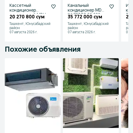
Кассетный
Канальный
Ин
кондиционер
кондиционер MDV
ко
инверторный MDV
INVERTOR 96 000
Tos
20 270 800 сум
35 772 000 сум
20
MDCD-
BTU
Ташкент, Юнусабадский
Ташкент, Юнусабадский
Таш
36HRDN1/MDOU-
район
район
рай
36HDN1
07 августа 2026 г.
07 августа 2026 г.
07 а
Похожие объявления