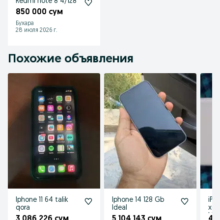
Redmi note 8 4/128
850 000 сум
Бухара
28 июля 2026 г.
Похожие объявления
Iphone 11 64 talik
Iphone 14 128 Gb
iPh
qora
Ideal
xoti
kit
3 086 226 сум
5 104 143 сум
4 1