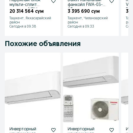
Наружный блок
Daikin Канальный
Кан
мульти-сплит
фанкойл FWA-03-
VR
системы MDV
AT
D09
20 314 564 сум
3 395 690 сум
3 9
MD5O-42HFN8
Ташкент, Яккасарайский
Ташкент, Чиланзарский
Таш
район
район
рай
Сегодня в 09:38
Сегодня в 09:33
Сего
Похожие объявления
Инверторный
Инверторный
Ин