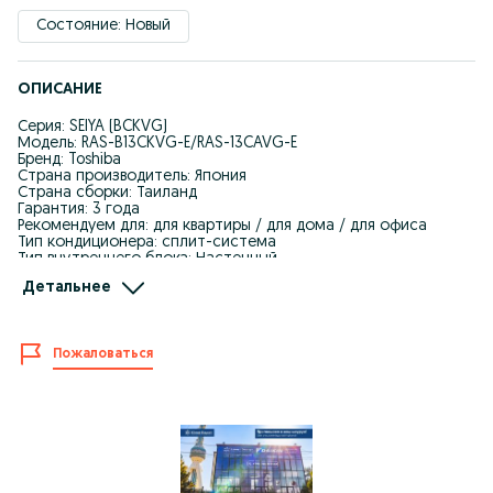
Состояние: Новый
ОПИСАНИЕ
Серия: SEIYA (BCKVG)
Модель: RAS-B13CKVG-E/RAS-13CAVG-E
Бренд: Toshiba
Страна производитель: Япония
Страна сборки: Таиланд
Гарантия: 3 года
Рекомендуем для: для квартиры / для дома / для офиса
Тип кондиционера: сплит-система
Тип внутреннего блока: Настенный
Цвет: белый
Детальнее
Площадь: 35 м2
Инвертор (плавная регулировка мощности): Да
Обогрев: Да
Мощность охлаждения: 3.3 кВт (11 300 BTU/h)
Пожаловаться
Мощность обогрева: 3.6 кВт (12 300 BTU/h)
Минимальный уровень шума: 20 дБ
Максимальный уровень шума: 46 дБ
Пульт ДУ: Есть
Электропитание: 220/50/1 В/Гц/Ф
Потребляемая мощность на охлаждение: 0.92 кВт
Потребляемая мощность на обогрев: 1.1 кВт
Тип хладагента: R32
Максимальная длина трубопровода: 15 м