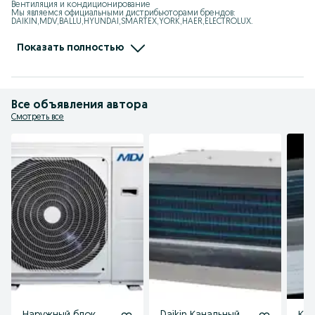
Вентиляция и кондиционирование

Мы являемся официальными дистрибьюторами брендов: 
DAIKIN,MDV,BALLU,HYUNDAI,SMARTEX,YORK,HAER,ELECTROLUX.

Мы занимаемся: VRF, Чиллер, Мульти-сплит системы, 
Полупромышленные кондиционеры,

Тепловые завесы, Калориферы, Тепловентиялторы, Тепловые пушки, 
Показать полностью
Увлажнители, Осушители

Адрес: Ташкент, Юнусбадский район, улица Ифтихор1

Ориентир: Центр плова, Теннисный корт
Все объявления автора
Смотреть все