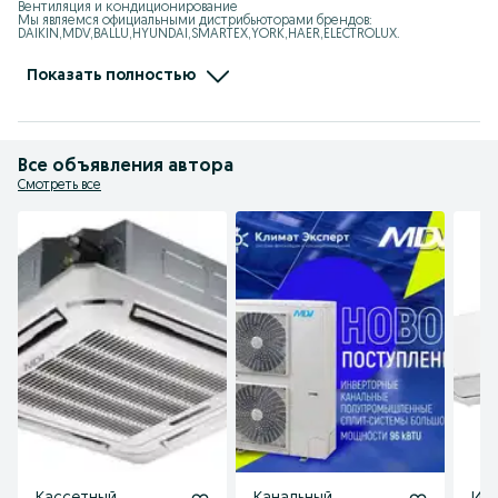
Вентиляция и кондиционирование

Мы являемся официальными дистрибьюторами брендов: 
DAIKIN,MDV,BALLU,HYUNDAI,SMARTEX,YORK,HAER,ELECTROLUX.

Мы занимаемся: VRF, Чиллер, Мульти-сплит системы, 
Полупромышленные кондиционеры,

Тепловые завесы, Калориферы, Тепловентиялторы, Тепловые пушки, 
Показать полностью
Увлажнители, Осушители

Адрес: Ташкент, Юнусбадский район, улица Ифтихор1

Ориентир: Центр плова, Теннисный корт
Все объявления автора
Смотреть все