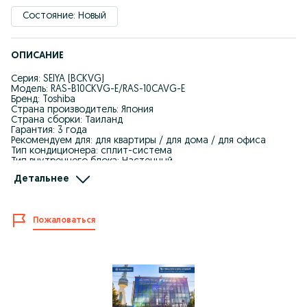
Состояние: Новый
ОПИСАНИЕ
Серия: SEIYA (BCKVG)
Модель: RAS-B10CKVG-E/RAS-10CAVG-E
Бренд: Toshiba
Страна производитель: Япония
Страна сборки: Таиланд
Гарантия: 3 года
Рекомендуем для: для квартиры / для дома / для офиса
Тип кондиционера: сплит-система
Тип внутреннего блока: Настенный
Цвет: белый
Детальнее
Площадь: 25 м2
Инвертор (плавная регулировка мощности): Да
Обогрев: Да
Мощность охлаждения: 2.5 кВт (8 500 BTU/h)
Пожаловаться
Мощность обогрева: 3.2 кВт (10 900 BTU/h)
Минимальный уровень шума: 19 дБ
Максимальный уровень шума: 46 дБ
Пульт ДУ: Есть
Электропитание: 220/50/1 В/Гц/Ф
Потребляемая мощность на охлаждение: 0.67 кВт
Потребляемая мощность на обогрев: 0.82 кВт
Тип хладагента: R32
Максимальная длина трубопровода: 15 м