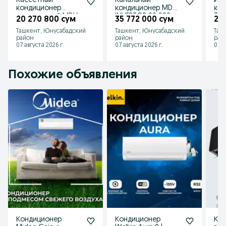
Кассетный
Канальный
Ин
кондиционер
кондиционер MDV
ко
инверторный MDV
INVERTOR 96 000
Tos
20 270 800 сум
35 772 000 сум
20
MDCD-
BTU
Ташкент, Юнусабадский
Ташкент, Юнусабадский
Таш
36HRDN1/MDOU-
район
район
рай
36HDN1
07 августа 2026 г.
07 августа 2026 г.
07 а
Похожие объявления
Кондиционер
Кондиционер
Ко