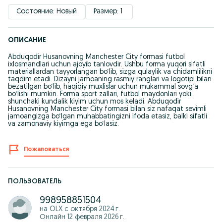
Состояние: Новый
Размер: 1 
ОПИСАНИЕ
Abduqodir Husanovning Manchester City formasi futbol
ixlosmandlari uchun ajoyib tanlovdir. Ushbu forma yuqori sifatli
materiallardan tayyorlangan bo‘lib, sizga qulaylik va chidamlilikni
taqdim etadi. Dizayni jamoaning rasmiy ranglari va logotipi bilan
bezatilgan bo‘lib, haqiqiy muxlislar uchun mukammal sovg‘a
bo‘lishi mumkin. Forma sport zallari, futbol maydonlari yoki
shunchaki kundalik kiyim uchun mos keladi. Abduqodir
Husanovning Manchester City formasi bilan siz nafaqat sevimli
jamoangizga bo‘lgan muhabbatingizni ifoda etasiz, balki sifatli
va zamonaviy kiyimga ega bo‘lasiz.
Пожаловаться
ПОЛЬЗОВАТЕЛЬ
998958851504
на OLX с
октября 2024 г.
Онлайн 12 февраля 2026 г.