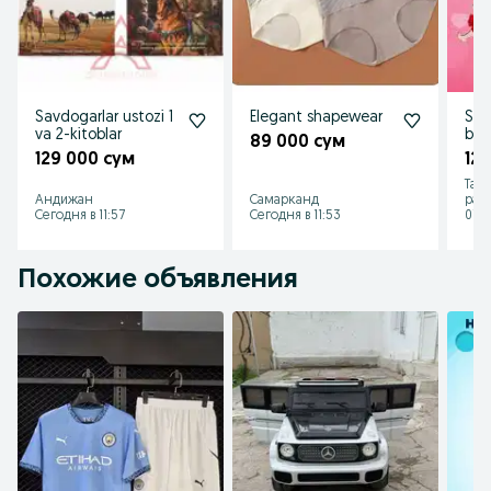
Savdogarlar ustozi 1
Elegant shapewear
Sev
va 2-kitoblar
bax
89 000 сум
129 000 сум
12
Таш
Андижан
Самарканд
рай
Сегодня в 11:57
Сегодня в 11:53
07 а
Похожие объявления