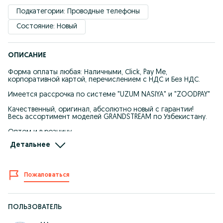
Подкатегории: Проводные телефоны
Состояние: Новый
ОПИСАНИЕ
Форма оплаты любая: Наличными, Сlick, Pay Me,
корпоративной картой, перечислением с НДС и Без НДС.
Имеется рассрочка по системе "UZUM NASIYA" и "ZOODPAY"
Качественный, оригинал, абсолютно новый с гарантии!
Весь ассортимент моделей GRANDSTREAM по Узбекистану.
Оптом и в розницу
Детальнее
НАШ АДРЕС: Напротив центрального входа торгового центра
"МАЛИКА".
Улица Сандиккургон №1. Магазин "Tp-Link/ A4 tech"
Пожаловаться
КОНТАКТЫ:
Бегзод
+99897 770 72 20
Музаффар
ПОЛЬЗОВАТЕЛЬ
+99 890 355 07 67