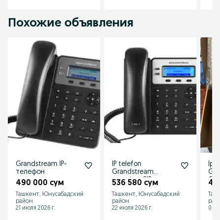
Похожие объявления
Grandstream IP-
IP telefon
Ip 
телефон
Grandstream
Gra
телефон SIP
GRP
490 000 сум
536 580 сум
43
Официальный
hol
Ташкент, Юнусабадский
Ташкент, Юнусабадский
Таш
pit
район
район
рай
21 июля 2026 г.
22 июля 2026 г.
01 а